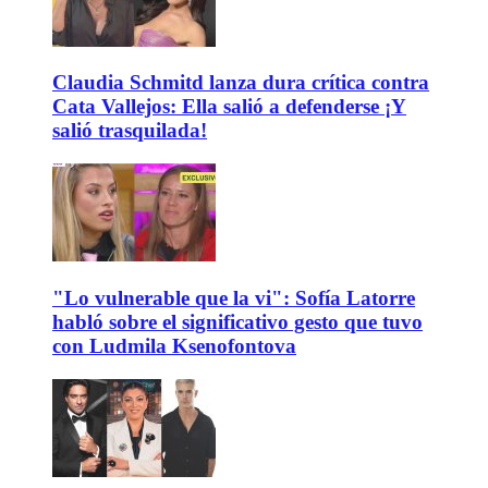
Claudia Schmitd lanza dura crítica contra
Cata Vallejos: Ella salió a defenderse ¡Y
salió trasquilada!
"Lo vulnerable que la vi": Sofía Latorre
habló sobre el significativo gesto que tuvo
con Ludmila Ksenofontova