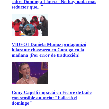
sobre Dominga López: "No hay nada más
seductor que..."
VIDEO | Daniela Muñoz protagonizó
hilarante chascarro en Contigo en la
mañana ¡Por error de traducción!
Cony Capelli impactó en Fiebre de baile
con sensible anuncio: "Falleció el
domingo"