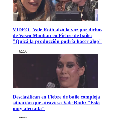
VIDEO | Vale Roth alzó la voz por dichos
de Vasco Moulian en Fiebre de baile:
"Quizá la producción podría hacer algo"
6556
Desclasifican en Fiebre de baile compleja
situación que atraviesa Vale Roth: "Está
muy afectada"