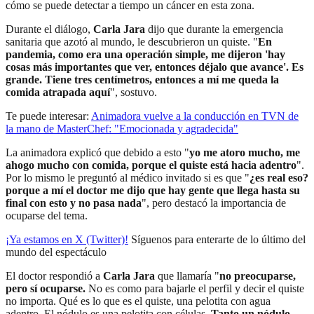
cómo se puede detectar a tiempo un cáncer en esta zona.
Durante el diálogo,
Carla Jara
dijo que durante la emergencia
sanitaria que azotó al mundo, le descubrieron un quiste. "
En
pandemia, como era una operación simple, me dijeron 'hay
cosas más importantes que ver, entonces déjalo que avance'. Es
grande. Tiene tres centímetros, entonces a mí me queda la
comida atrapada aquí
", sostuvo.
Te puede interesar:
Animadora vuelve a la conducción en TVN de
la mano de MasterChef: "Emocionada y agradecida"
La animadora explicó que debido a esto "
yo me atoro mucho, me
ahogo mucho con comida, porque el quiste está hacia adentro
".
Por lo mismo le preguntó al médico invitado si es que "
¿es real eso?
porque a mí el doctor me dijo que hay gente que llega hasta su
final con esto y no pasa nada
", pero destacó la importancia de
ocuparse del tema.
¡Ya estamos en X (Twitter)!
Síguenos para enterarte de lo último del
mundo del espectáculo
El doctor respondió a
Carla Jara
que llamaría "
no preocuparse,
pero sí ocuparse.
No es como para bajarle el perfil y decir el quiste
no importa. Qué es lo que es el quiste, una pelotita con agua
adentro. El nódulo es una pelotita con células.
Tanto un nódulo