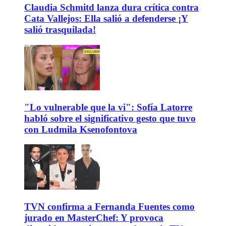
Claudia Schmitd lanza dura crítica contra
Cata Vallejos: Ella salió a defenderse ¡Y
salió trasquilada!
"Lo vulnerable que la vi": Sofía Latorre
habló sobre el significativo gesto que tuvo
con Ludmila Ksenofontova
TVN confirma a Fernanda Fuentes como
jurado en MasterChef: Y provoca