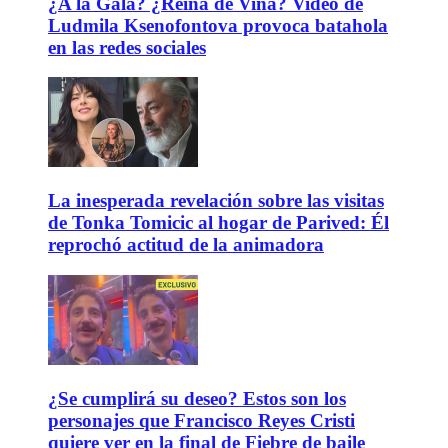
¿A la Gala? ¿Reina de Viña? Video de
Ludmila Ksenofontova provoca batahola
en las redes sociales
La inesperada revelación sobre las visitas
de Tonka Tomicic al hogar de Parived: Él
reprochó actitud de la animadora
¿Se cumplirá su deseo? Estos son los
personajes que Francisco Reyes Cristi
quiere ver en la final de Fiebre de baile