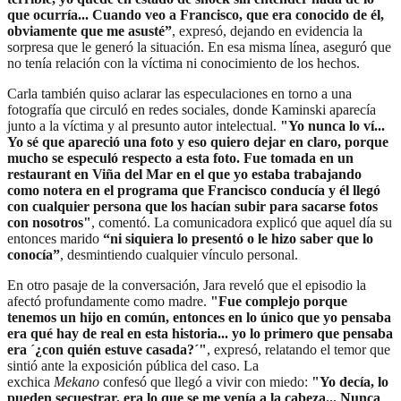
que ocurría... Cuando veo a Francisco, que era conocido de él,
obviamente que me asusté”
, expresó, dejando en evidencia la
sorpresa que le generó la situación. En esa misma línea, aseguró que
no tenía relación con la víctima ni conocimiento de los hechos.
Carla también quiso aclarar las especulaciones en torno a una
fotografía que circuló en redes sociales, donde Kaminski aparecía
junto a la víctima y al presunto autor intelectual.
"Yo nunca lo ví...
Yo sé que apareció una foto y eso quiero dejar en claro, porque
mucho se especuló respecto a esta foto. Fue tomada en un
restaurant en Viña del Mar en el que yo estaba trabajando
como notera en el programa que Francisco conducía y él llegó
con cualquier persona que los hacían subir para sacarse fotos
con nosotros"
, comentó. La comunicadora explicó que aquel día su
entonces marido
“ni siquiera lo presentó o le hizo saber que lo
conocía”
, desmintiendo cualquier vínculo personal.
En otro pasaje de la conversación, Jara reveló que el episodio la
afectó profundamente como madre.
"Fue complejo porque
tenemos un hijo en común, entonces en lo único que yo pensaba
era qué hay de real en esta historia... yo lo primero que pensaba
era ´¿con quién estuve casada?´"
, expresó, relatando el temor que
sintió ante la exposición pública del caso. La
exchica
Mekano
confesó que llegó a vivir con miedo:
"Yo decía, lo
pueden secuestrar, era lo que se me venía a la cabeza... Nunca