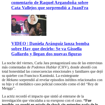
comentario de Raquel Argandoña sobre
Cata Vallejos que sorprendió a JuanFra
VIDEO | Daniela Aránguiz lanza bomba
sobre Hay que decirlo: Se va Gissella
Gallardo y llegan dos nuevas figuras
La noche del viernes, Carla Jara protagonizará una de las entrevistas
más comentadas de
Podemos Hablar
(CHV), donde abordó con
total honestidad las consecuencias emocionales y familiares que dejó
su quiebre con Francisco Kaminski. La exintegrante
de
Mekano
sorprendió al revelar episodios inéditos relacionados con
su hijo y el mediático caso policial conocido como el del “Rey de
Meiggs”.
La actriz recordó el impacto que sintió al enterarse de la
investigación que vinculaba a su exesposo con el caso.
“Fue
terrible, yo quedé en estado de shock sin entender nada de lo