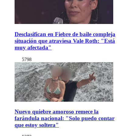
Desclasifican en Fiebre de baile compleja
situación que atraviesa Vale Roth: "Está
muy afectada"
5798
Nuevo quiebre amoroso remece la
farándula nacional: "Solo puedo contar
que estoy soltera"