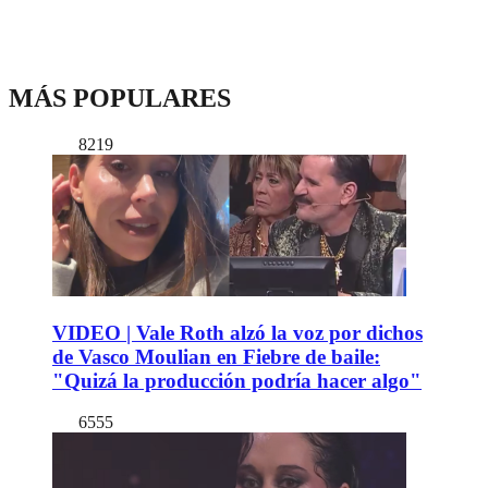
MÁS POPULARES
8219
VIDEO | Vale Roth alzó la voz por dichos
de Vasco Moulian en Fiebre de baile:
"Quizá la producción podría hacer algo"
6555