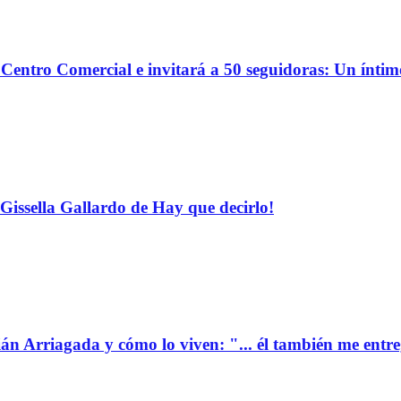
o Centro Comercial e invitará a 50 seguidoras: Un ínti
Gissella Gallardo de Hay que decirlo!
ián Arriagada y cómo lo viven: "... él también me entr