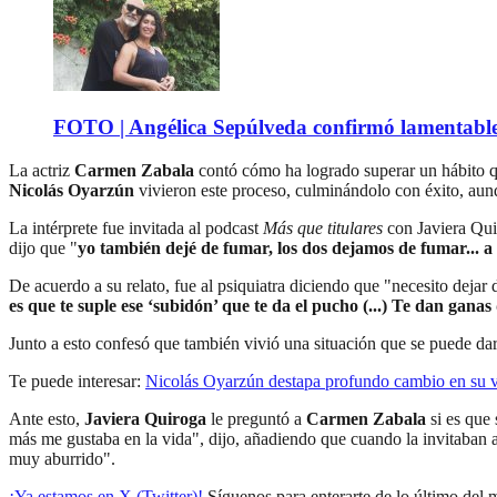
FOTO | Angélica Sepúlveda confirmó lamentable n
La actriz
Carmen Zabala
contó cómo ha logrado superar un hábito qu
Nicolás Oyarzún
vivieron este proceso, culminándolo con éxito, aunq
La intérprete fue invitada al podcast
Más que titulares
con Javiera Quir
dijo que "
yo también dejé de fumar, los dos dejamos de fumar... a 
De acuerdo a su relato, fue al psiquiatra diciendo que "necesito dejar
es que te suple ese ‘subidón’ que te da el pucho (...) Te dan gana
Junto a esto confesó que también vivió una situación que se puede dar 
Te puede interesar:
Nicolás Oyarzún destapa profundo cambio en su v
Ante esto,
Javiera Quiroga
le preguntó a
Carmen Zabala
si es que 
más me gustaba en la vida", dijo, añadiendo que cuando la invitaban a 
muy aburrido".
¡Ya estamos en X (Twitter)!
Síguenos para enterarte de lo último del