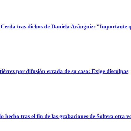
Cerda tras dichos de Daniela Aránguiz: "Importante 
érrez por difusión errada de su caso: Exige disculpas
 hecho tras el fin de las grabaciones de Soltera otra v