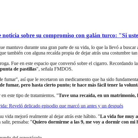
oticia sobre su compromiso con galán turco: "Si usted
e mantuvo durante una gran parte de su vida, lo que la llevó a buscar a
ue también con alguna recaída propia de dejar atrás una costumbre tan 
oga. Fue en este espacio que conversó sobre el cigarro. Recordando las 
punta de pastillas
", señala FMDOS.
 de fumar", así que le recetaron un medicamento que ha sido fundamental
s de fumar, pero hasta cierto punto; te hace más fácil tener la volu
en este tipo de tratamientos. "
Tuve una recaída, en un matrimonio, l
ida: Reveló delicado episodio que marcó un antes y un después
su vida mejoró realmente al dejar atrás este hábito. "
La vida fue muy a
salir, pensaba: "
Quiero dormirme a las 9, me voy a dormir con mi h
 mundo del espectáculo