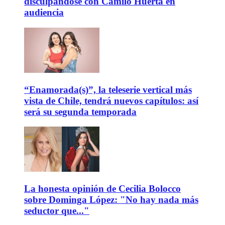
disculpándose con Camilo Huerta en
audiencia
“Enamorada(s)”, la teleserie vertical más
vista de Chile, tendrá nuevos capítulos: así
será su segunda temporada
La honesta opinión de Cecilia Bolocco
sobre Dominga López: "No hay nada más
seductor que..."