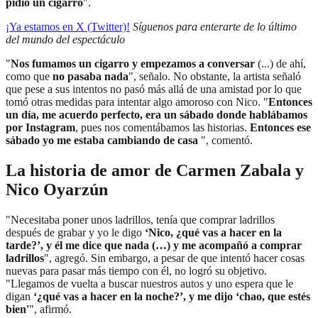
pidió un cigarro
".
¡Ya estamos en X (Twitter)!
Síguenos para enterarte de lo último
del mundo del espectáculo
"
Nos fumamos un cigarro y empezamos a conversar
(...) de ahí,
como que
no pasaba nada
", señalo. No obstante, la artista señaló
que pese a sus intentos no pasó más allá de una amistad por lo que
tomó otras medidas para intentar algo amoroso con Nico. "
Entonces
un día, me acuerdo perfecto, era un sábado donde hablábamos
por Instagram
, pues nos comentábamos las historias.
Entonces ese
sábado yo me estaba cambiando de casa
", comentó.
La historia de amor de Carmen Zabala y
Nico Oyarzún
"Necesitaba poner unos ladrillos, tenía que comprar ladrillos
después de grabar y yo le digo
‘Nico, ¿qué vas a hacer en la
tarde?’, y él me dice que nada (…) y me acompañó a comprar
ladrillos
", agregó. Sin embargo, a pesar de que intentó hacer cosas
nuevas para pasar más tiempo con él, no logró su objetivo.
"Llegamos de vuelta a buscar nuestros autos y uno espera que le
digan
‘¿qué vas a hacer en la noche?’, y me dijo ‘chao, que estés
bien'
", afirmó.