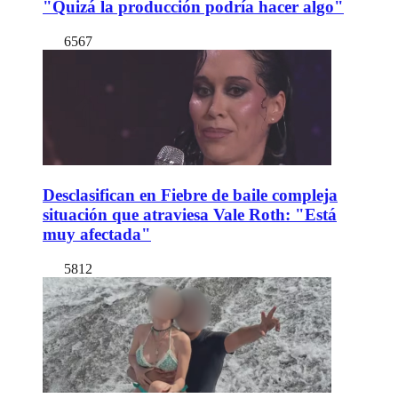
"Quizá la producción podría hacer algo"
6567
Desclasifican en Fiebre de baile compleja
situación que atraviesa Vale Roth: "Está
muy afectada"
5812