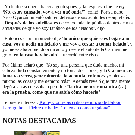
"Yo le dije si quería hacer algo después, y la respuesta fue heavy:
‘No, estoy cansado, voy a ver qué onda’
", contó. Por su parte,
Nico Oyarzún intentó salir en defensa de sus actitudes de aquel día.
"
Después de los ladrillos
, es de conocimiento público dentro de mis
amistades de que yo soy fanático de los helados", dijo.
"Entonces en un momento dije
‘lo único que quiero es llegar a mi
casa, voy a pedir un helado y me voy a costar a tomar helado’,
y
yo me estaba subiendo a mi auto y desde el auto de la Carmen me
gritó ‘
en la casa hay helado
’", recordó entre risas.
Por último aclaró que "Yo soy una persona que duda mucho, mi
cabeza duda constantemente y no toma decisiones,
y la Carmen las
toma y a veces, generalmente, la achunta, entonces
yo pienso
mucho las cosas y me demoro más". Además reveló que finalmente
llegó a la casa de Zabala pero fue "
la cita menos romántica (…)
era la prueba, como que no sabía cómo hacerlo
".
Te puede interesar:
Kathy Contreras criticó renuncia de Faloon
Larraguibel a Fiebre de baile: "Te tenían como regalona"
NOTAS DESTACADAS