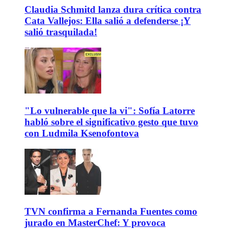
Claudia Schmitd lanza dura crítica contra
Cata Vallejos: Ella salió a defenderse ¡Y
salió trasquilada!
"Lo vulnerable que la vi": Sofía Latorre
habló sobre el significativo gesto que tuvo
con Ludmila Ksenofontova
TVN confirma a Fernanda Fuentes como
jurado en MasterChef: Y provoca