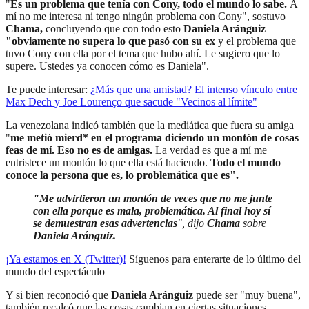
"
Es un problema que tenía con Cony, todo el mundo lo sabe.
A
mí no me interesa ni tengo ningún problema con Cony", sostuvo
Chama,
concluyendo que con todo esto
Daniela Aránguiz
"obviamente no supera lo que pasó con su ex
y el problema que
tuvo Cony con ella por el tema que hubo ahí. Le sugiero que lo
supere. Ustedes ya conocen cómo es Daniela".
Te puede interesar:
¿Más que una amistad? El intenso vínculo entre
Max Dech y Joe Lourenço que sacude "Vecinos al límite"
La venezolana indicó también que la mediática que fuera su amiga
"
me metió mierd* en el programa diciendo un montón de cosas
feas de mí. Eso no es de amigas.
La verdad es que a mí me
entristece un montón lo que ella está haciendo.
Todo el mundo
conoce la persona que es, lo problemática que es".
"Me advirtieron un montón de veces que no me junte
con ella porque es mala, problemática. Al final hoy sí
se demuestran esas advertencias
", dijo
Chama
sobre
Daniela Aránguiz.
¡Ya estamos en X (Twitter)!
Síguenos para enterarte de lo último del
mundo del espectáculo
Y si bien reconoció que
Daniela Aránguiz
puede ser "muy buena",
también recalcó que las cosas cambian en ciertas situaciones.