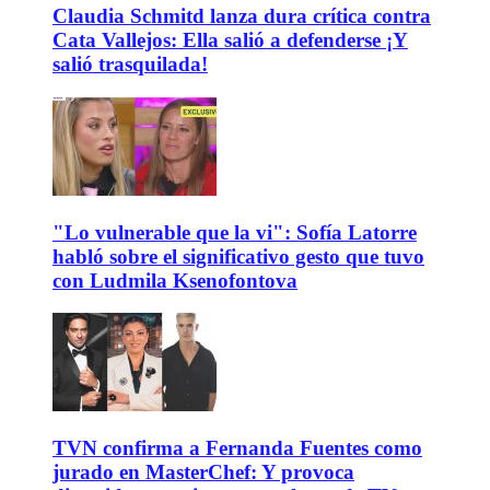
Claudia Schmitd lanza dura crítica contra
Cata Vallejos: Ella salió a defenderse ¡Y
salió trasquilada!
"Lo vulnerable que la vi": Sofía Latorre
habló sobre el significativo gesto que tuvo
con Ludmila Ksenofontova
TVN confirma a Fernanda Fuentes como
jurado en MasterChef: Y provoca