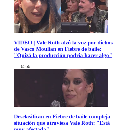
VIDEO | Vale Roth alzó la voz por dichos
de Vasco Moulian en Fiebre de baile:
"Quizá la producción podría hacer algo"
6556
Desclasifican en Fiebre de baile compleja
situación que atraviesa Vale Roth: "Está
muy afectada"