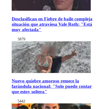
Desclasifican en Fiebre de baile compleja
situación que atraviesa Vale Roth: "Está
muy afectada"
5879
Nuevo quiebre amoroso remece la
farándula nacional: "Solo puedo contar
que estoy soltera"
5442