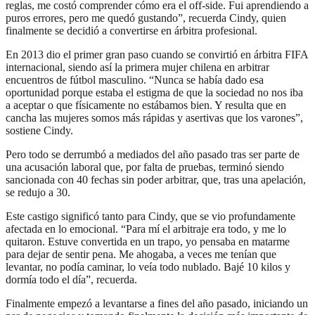
reglas, me costó comprender cómo era el off-side. Fui aprendiendo a
puros errores, pero me quedó gustando”, recuerda Cindy, quien
finalmente se decidió a convertirse en árbitra profesional.
En 2013 dio el primer gran paso cuando se convirtió en árbitra FIFA
internacional, siendo así la primera mujer chilena en arbitrar
encuentros de fútbol masculino. “Nunca se había dado esa
oportunidad porque estaba el estigma de que la sociedad no nos iba
a aceptar o que físicamente no estábamos bien. Y resulta que en
cancha las mujeres somos más rápidas y asertivas que los varones”,
sostiene Cindy.
Pero todo se derrumbó a mediados del año pasado tras ser parte de
una acusación laboral que, por falta de pruebas, terminó siendo
sancionada con 40 fechas sin poder arbitrar, que, tras una apelación,
se redujo a 30.
Este castigo significó tanto para Cindy, que se vio profundamente
afectada en lo emocional. “Para mí el arbitraje era todo, y me lo
quitaron. Estuve convertida en un trapo, yo pensaba en matarme
para dejar de sentir pena. Me ahogaba, a veces me tenían que
levantar, no podía caminar, lo veía todo nublado. Bajé 10 kilos y
dormía todo el día”, recuerda.
Finalmente empezó a levantarse a fines del año pasado, iniciando un