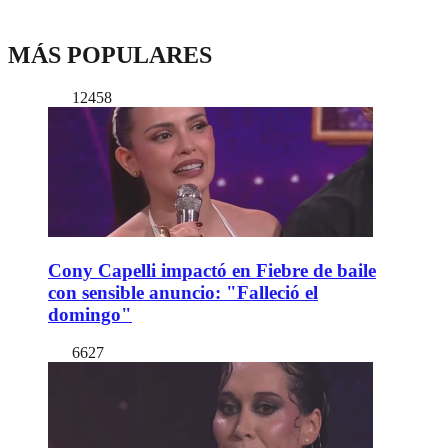
MÁS POPULARES
12458
Cony Capelli impactó en Fiebre de baile
con sensible anuncio: "Falleció el
domingo"
6627