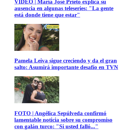
VIDEO | María José Prieto explica su
ausencia en algunas teleseries: "La gente
está donde tiene que estar"
Pamela Leiva sigue creciendo y da el gran
salto: Asumirá importante desafío en TVN
FOTO | Angélica Sepúlveda confirmó
lamentable noticia sobre su compromiso
con galán turco: "Si usted falló..."