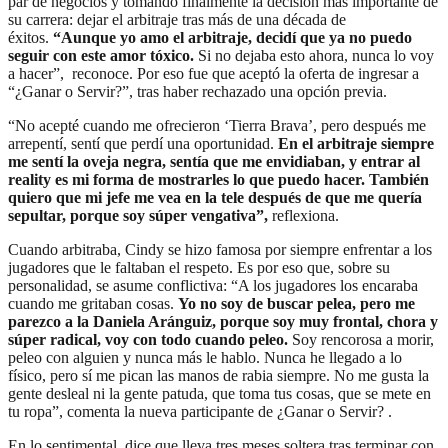
par de negocios y tomando finalmente la decisión más importante de
su carrera: dejar el arbitraje tras más de una década de
éxitos.
“Aunque yo amo el arbitraje, decidí que ya no puedo
seguir con este amor tóxico.
Si no dejaba esto ahora, nunca lo voy
a hacer”, reconoce. Por eso fue que aceptó la oferta de ingresar a
“¿Ganar o Servir?”, tras haber rechazado una opción previa.
“No acepté cuando me ofrecieron ‘Tierra Brava’, pero después me
arrepentí, sentí que perdí una oportunidad.
En el arbitraje siempre
me sentí la oveja negra, sentía que me envidiaban, y entrar al
reality es mi forma de mostrarles lo que puedo hacer. También
quiero que mi jefe me vea en la tele después de que me quería
sepultar, porque soy súper vengativa”,
reflexiona.
Cuando arbitraba, Cindy se hizo famosa por siempre enfrentar a los
jugadores que le faltaban el respeto. Es por eso que, sobre su
personalidad, se asume conflictiva: “A los jugadores los encaraba
cuando me gritaban cosas.
Yo no soy de buscar pelea, pero me
parezco a la Daniela Aránguiz, porque soy muy frontal, chora y
súper radical, voy con todo cuando peleo.
Soy rencorosa a morir,
peleo con alguien y nunca más le hablo. Nunca he llegado a lo
físico, pero sí me pican las manos de rabia siempre. No me gusta la
gente desleal ni la gente patuda, que toma tus cosas, que se mete en
tu ropa”, comenta la nueva participante de ¿Ganar o Servir? .
En lo sentimental, dice que lleva tres meses soltera tras terminar con