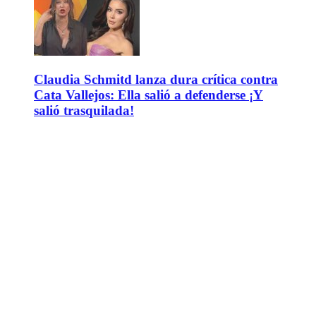
Claudia Schmitd lanza dura crítica contra
Cata Vallejos: Ella salió a defenderse ¡Y
salió trasquilada!