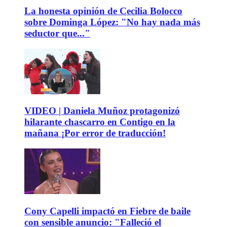
La honesta opinión de Cecilia Bolocco
sobre Dominga López: "No hay nada más
seductor que..."
VIDEO | Daniela Muñoz protagonizó
hilarante chascarro en Contigo en la
mañana ¡Por error de traducción!
Cony Capelli impactó en Fiebre de baile
con sensible anuncio: "Falleció el