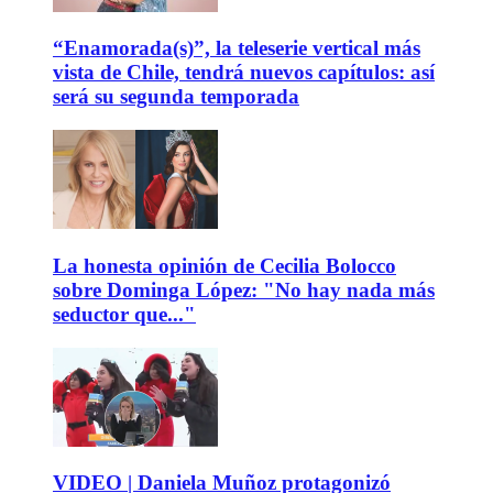
“Enamorada(s)”, la teleserie vertical más
vista de Chile, tendrá nuevos capítulos: así
será su segunda temporada
La honesta opinión de Cecilia Bolocco
sobre Dominga López: "No hay nada más
seductor que..."
VIDEO | Daniela Muñoz protagonizó