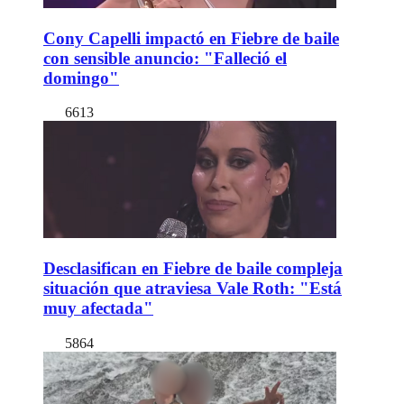
Cony Capelli impactó en Fiebre de baile
con sensible anuncio: "Falleció el
domingo"
6613
Desclasifican en Fiebre de baile compleja
situación que atraviesa Vale Roth: "Está
muy afectada"
5864