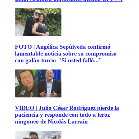
FOTO | Angélica Sepúlveda confirmó
lamentable noticia sobre su compromiso
con galán turco: "Si usted falló..."
VIDEO | Julio César Rodríguez pierde la
paciencia y responde con todo a feroz
ninguneo de Nicolás Larraín