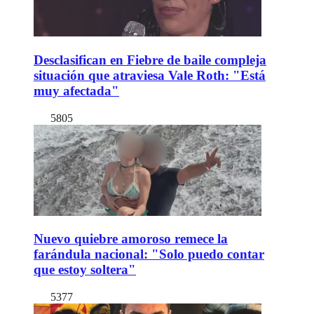
Desclasifican en Fiebre de baile compleja
situación que atraviesa Vale Roth: "Está
muy afectada"
5805
Nuevo quiebre amoroso remece la
farándula nacional: "Solo puedo contar
que estoy soltera"
5377