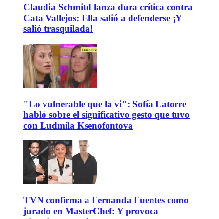
Claudia Schmitd lanza dura crítica contra
Cata Vallejos: Ella salió a defenderse ¡Y
salió trasquilada!
"Lo vulnerable que la vi": Sofía Latorre
habló sobre el significativo gesto que tuvo
con Ludmila Ksenofontova
TVN confirma a Fernanda Fuentes como
jurado en MasterChef: Y provoca