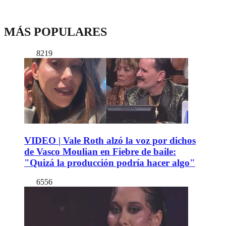
MÁS POPULARES
8219
VIDEO | Vale Roth alzó la voz por dichos
de Vasco Moulian en Fiebre de baile:
"Quizá la producción podría hacer algo"
6556