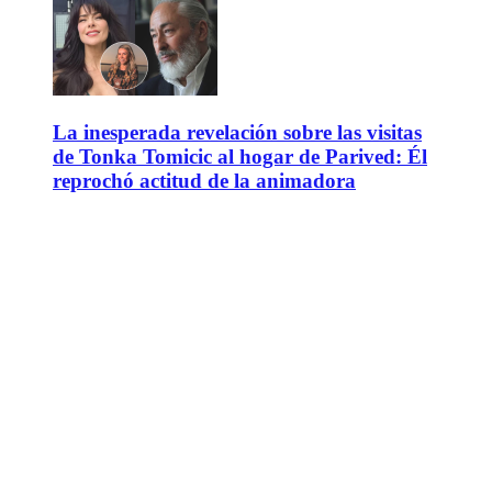
La inesperada revelación sobre las visitas
de Tonka Tomicic al hogar de Parived: Él
reprochó actitud de la animadora