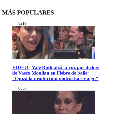
MÁS POPULARES
8219
VIDEO | Vale Roth alzó la voz por dichos
de Vasco Moulian en Fiebre de baile:
"Quizá la producción podría hacer algo"
6556