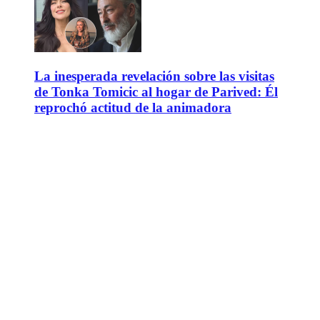
La inesperada revelación sobre las visitas
de Tonka Tomicic al hogar de Parived: Él
reprochó actitud de la animadora