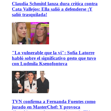
Claudia Schmitd lanza dura crítica contra
Cata Vallejos: Ella salió a defenderse ¡Y
salió trasquilada!
"Lo vulnerable que la vi": Sofía Latorre
habló sobre el significativo gesto que tuvo
con Ludmila Ksenofontova
TVN confirma a Fernanda Fuentes como
jurado en MasterChef: Y provoca