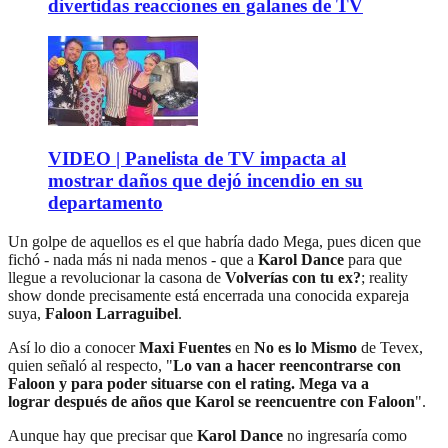
divertidas reacciones en galanes de TV
VIDEO | Panelista de TV impacta al
mostrar daños que dejó incendio en su
departamento
Un golpe de aquellos es el que habría dado Mega, pues dicen que
fichó - nada más ni nada menos - que a
Karol Dance
para que
llegue a revolucionar la casona de
Volverías con tu ex?
; reality
show donde precisamente está encerrada una conocida expareja
suya,
Faloon Larraguibel
.
Así lo dio a conocer
Maxi Fuentes
en
No es lo Mismo
de Tevex,
quien señaló al respecto, "
Lo van a hacer reencontrarse con
Faloon y para poder situarse con el rating. Mega va a
lograr después de años que Karol se reencuentre con Faloon
".
Aunque hay que precisar que
Karol Dance
no ingresaría como