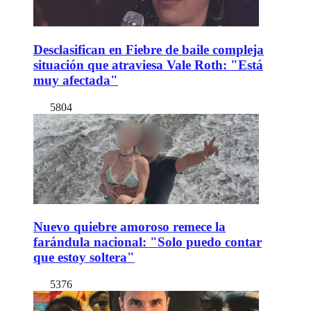
Desclasifican en Fiebre de baile compleja
situación que atraviesa Vale Roth: "Está
muy afectada"
5804
Nuevo quiebre amoroso remece la
farándula nacional: "Solo puedo contar
que estoy soltera"
5376