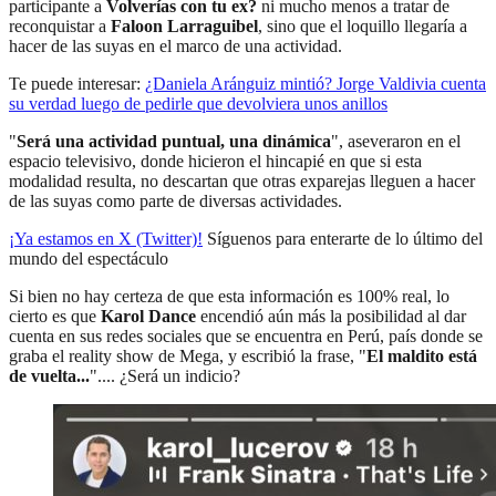
participante a
Volverías con tu ex?
ni mucho menos a tratar de
reconquistar a
Faloon Larraguibel
, sino que el loquillo llegaría a
hacer de las suyas en el marco de una actividad.
Te puede interesar:
¿Daniela Aránguiz mintió? Jorge Valdivia cuenta
su verdad luego de pedirle que devolviera unos anillos
"
Será una actividad puntual, una dinámica
", aseveraron en el
espacio televisivo, donde hicieron el hincapié en que si esta
modalidad resulta, no descartan que otras exparejas lleguen a hacer
de las suyas como parte de diversas actividades.
¡Ya estamos en X (Twitter)!
Síguenos para enterarte de lo último del
mundo del espectáculo
Si bien no hay certeza de que esta información es 100% real, lo
cierto es que
Karol Dance
encendió aún más la posibilidad al dar
cuenta en sus redes sociales que se encuentra en Perú, país donde se
graba el reality show de Mega, y escribió la frase, "
El maldito está
de vuelta...
".... ¿Será un indicio?