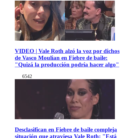
VIDEO | Vale Roth alzó la voz por dichos
de Vasco Moulian en Fiebre de baile:
"Quizá la producción podría hacer algo"
6542
Desclasifican en Fiebre de baile compleja
situación que atraviesa Vale Roth: "Está