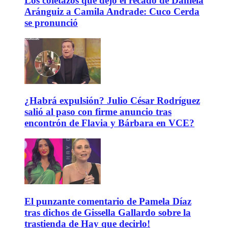
Los coletazos que dejó el recado de Daniela
Aránguiz a Camila Andrade: Cuco Cerda
se pronunció
¿Habrá expulsión? Julio César Rodríguez
salió al paso con firme anuncio tras
encontrón de Flavia y Bárbara en VCE?
El punzante comentario de Pamela Díaz
tras dichos de Gissella Gallardo sobre la
trastienda de Hay que decirlo!