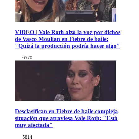
VIDEO | Vale Roth alzó la voz por dichos
de Vasco Moulian en Fiebre de baile:
"Quizá la producción podría hacer algo"
6570
Desclasifican en Fiebre de baile compleja
situación que atraviesa Vale Roth: "Está
muy afectada"
5814