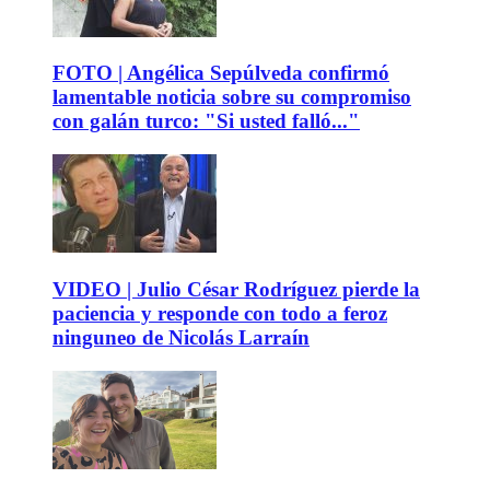
FOTO | Angélica Sepúlveda confirmó
lamentable noticia sobre su compromiso
con galán turco: "Si usted falló..."
VIDEO | Julio César Rodríguez pierde la
paciencia y responde con todo a feroz
ninguneo de Nicolás Larraín