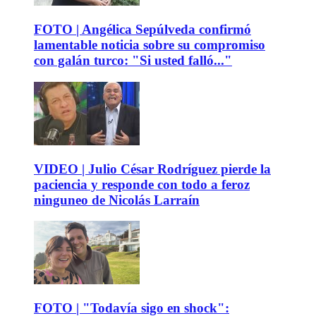
FOTO | Angélica Sepúlveda confirmó
lamentable noticia sobre su compromiso
con galán turco: "Si usted falló..."
VIDEO | Julio César Rodríguez pierde la
paciencia y responde con todo a feroz
ninguneo de Nicolás Larraín
FOTO | "Todavía sigo en shock":