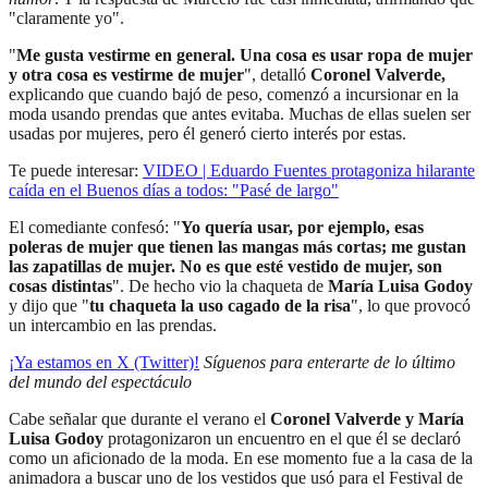
"claramente yo".
"
Me gusta vestirme en general. Una cosa es usar ropa de mujer
y otra cosa es vestirme de mujer
", detalló
Coronel Valverde,
explicando que cuando bajó de peso, comenzó a incursionar en la
moda usando prendas que antes evitaba. Muchas de ellas suelen ser
usadas por mujeres, pero él generó cierto interés por estas.
Te puede interesar:
VIDEO | Eduardo Fuentes protagoniza hilarante
caída en el Buenos días a todos: "Pasé de largo"
El comediante confesó: "
Yo quería usar, por ejemplo, esas
poleras de mujer que tienen las mangas más cortas; me gustan
las zapatillas de mujer. No es que esté vestido de mujer, son
cosas distintas
". De hecho vio la chaqueta de
María Luisa Godoy
y dijo que "
tu chaqueta la uso cagado de la risa
", lo que provocó
un intercambio en las prendas.
¡Ya estamos en X (Twitter)!
Síguenos para enterarte de lo último
del mundo del espectáculo
Cabe señalar que durante el verano el
Coronel Valverde y María
Luisa Godoy
protagonizaron un encuentro en el que él se declaró
como un aficionado de la moda. En ese momento fue a la casa de la
animadora a buscar uno de los vestidos que usó para el Festival de