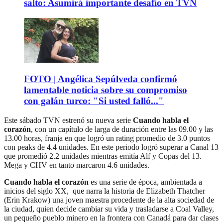
salto: Asumirá importante desafío en TVN
FOTO | Angélica Sepúlveda confirmó
lamentable noticia sobre su compromiso
con galán turco: "Si usted falló..."
Este sábado TVN estrenó su nueva serie
Cuando habla el
corazón
, con un capítulo de larga de duración entre las 09.00 y las
13.00 horas, franja en que logró un rating promedio de 3.0 puntos
con peaks de 4.4 unidades. En este periodo logró superar a Canal 13
que promedió 2.2 unidades mientras emitía Alf y Copas del 13.
Mega y CHV en tanto marcaron 4.6 unidades.
Cuando habla el corazón
es una serie de época, ambientada a
inicios del siglo XX, que narra la historia de Elizabeth Thatcher
(Erin Krakow) una joven maestra procedente de la alta sociedad de
la ciudad, quien decide cambiar su vida y trasladarse a Coal Valley,
un pequeño pueblo minero en la frontera con Canadá para dar clases