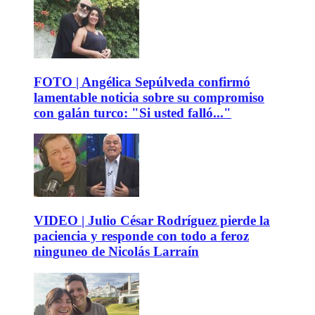
FOTO | Angélica Sepúlveda confirmó
lamentable noticia sobre su compromiso
con galán turco: "Si usted falló..."
VIDEO | Julio César Rodríguez pierde la
paciencia y responde con todo a feroz
ninguneo de Nicolás Larraín