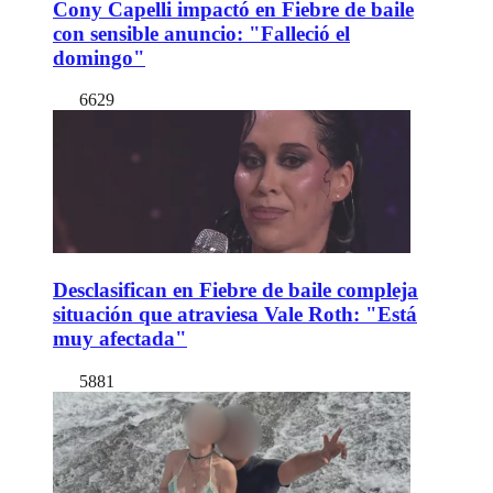
Cony Capelli impactó en Fiebre de baile
con sensible anuncio: "Falleció el
domingo"
6629
Desclasifican en Fiebre de baile compleja
situación que atraviesa Vale Roth: "Está
muy afectada"
5881