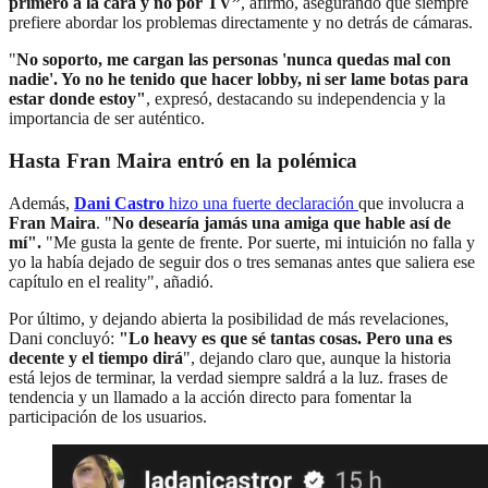
primero a la cara y no por TV”
, afirmó, asegurando que siempre
prefiere abordar los problemas directamente y no detrás de cámaras.
"
No soporto, me cargan las personas 'nunca quedas mal con
nadie'. Yo no he tenido que hacer lobby, ni ser lame botas para
estar donde estoy"
, expresó, destacando su independencia y la
importancia de ser auténtico.
Hasta Fran Maira entró en la polémica
Además,
Dani Castro
hizo una fuerte declaración
que involucra a
Fran Maira
. "
No desearía jamás una amiga que hable así de
mí".
"Me gusta la gente de frente. Por suerte, mi intuición no falla y
yo la había dejado de seguir dos o tres semanas antes que saliera ese
capítulo en el reality", añadió.
Por último, y dejando abierta la posibilidad de más revelaciones,
Dani concluyó:
"Lo heavy es que sé tantas cosas. Pero una es
decente y el tiempo dirá
", dejando claro que, aunque la historia
está lejos de terminar, la verdad siempre saldrá a la luz. frases de
tendencia y un llamado a la acción directo para fomentar la
participación de los usuarios.