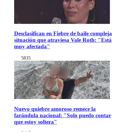
Desclasifican en Fiebre de baile compleja
situación que atraviesa Vale Roth: "Está
muy afectada"
5835
Nuevo quiebre amoroso remece la
farándula nacional: "Solo puedo contar
que estoy soltera"