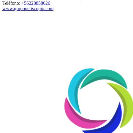
Teléfono:
+56228858626
www.grupoperiscopio.com