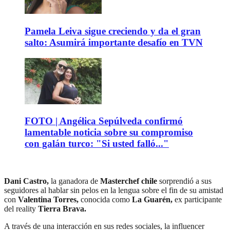
Pamela Leiva sigue creciendo y da el gran
salto: Asumirá importante desafío en TVN
FOTO | Angélica Sepúlveda confirmó
lamentable noticia sobre su compromiso
con galán turco: "Si usted falló..."
Dani Castro,
la ganadora de
Masterchef chile
sorprendió a sus
seguidores al hablar sin pelos en la lengua sobre el fin de su amistad
con
Valentina Torres,
conocida como
La Guarén,
ex participante
del reality
Tierra Brava.
A través de una interacción en sus redes sociales, la influencer