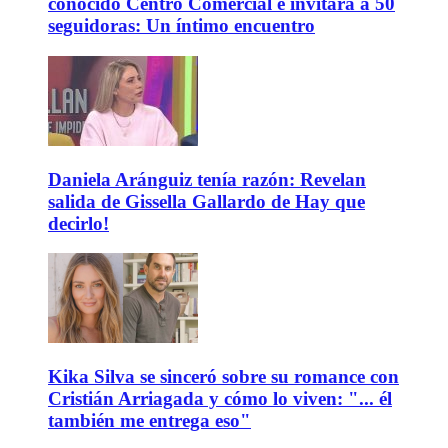
conocido Centro Comercial e invitará a 50
seguidoras: Un íntimo encuentro
Daniela Aránguiz tenía razón: Revelan
salida de Gissella Gallardo de Hay que
decirlo!
Kika Silva se sinceró sobre su romance con
Cristián Arriagada y cómo lo viven: "... él
también me entrega eso"