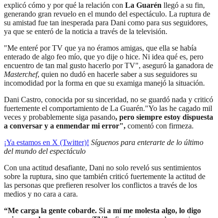
explicó cómo y por qué la relación con
La Guarén
llegó a su fin,
generando gran revuelo en el mundo del espectáculo. La ruptura de
su amistad fue tan inesperada para Dani como para sus seguidores,
ya que se enteró de la noticia a través de la televisión.
"Me enteré por TV que ya no éramos amigas, que ella se había
enterado de algo feo mío, que yo dije o hice. Ni idea qué es, pero
encuentro de tan mal gusto hacerlo por TV", aseguró la ganadora de
Masterchef
, quien no dudó en hacerle saber a sus seguidores su
incomodidad por la forma en que su examiga manejó la situación.
Dani Castro, conocida por su sinceridad, no se guardó nada y criticó
fuertemente el comportamiento de La Guarén."Yo las he cagado mil
veces y probablemente siga pasando
, pero siempre estoy dispuesta
a conversar y a enmendar mi error",
comentó con firmeza.
¡Ya estamos en X (Twitter)!
Síguenos para enterarte de lo último
del mundo del espectáculo
Con una actitud desafiante, Dani no solo reveló sus sentimientos
sobre la ruptura, sino que también criticó fuertemente la actitud de
las personas que prefieren resolver los conflictos a través de los
medios y no cara a cara.
“Me carga la gente cobarde. Si a mí me molesta algo, lo digo