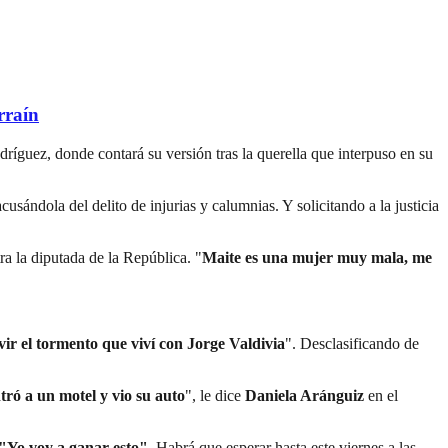
rraín
dríguez, donde contará su versión tras la querella que interpuso en su
sándola del delito de injurias y calumnias. Y solicitando a la justicia
a la diputada de la República. "
Maite es una mujer muy mala, me
ivir el tormento que viví con Jorge Valdivia
". Desclasificando de
ró a un motel y vio su auto
", le dice
Daniela Aránguiz
en el
"Yo voy a ganar esto".
Habrá que esperar hasta este viernes a las