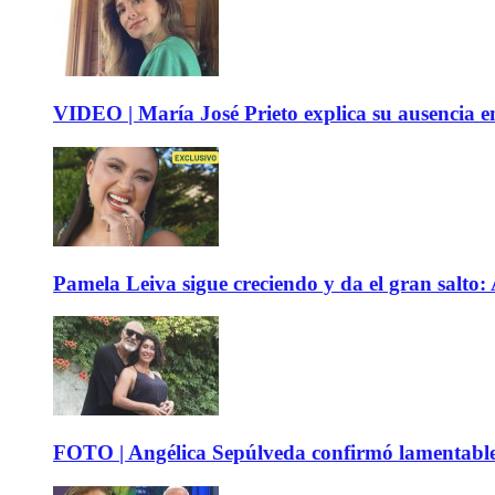
VIDEO | María José Prieto explica su ausencia en
Pamela Leiva sigue creciendo y da el gran salto
FOTO | Angélica Sepúlveda confirmó lamentable n