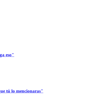
ega eso"
que tú lo mencionaras"