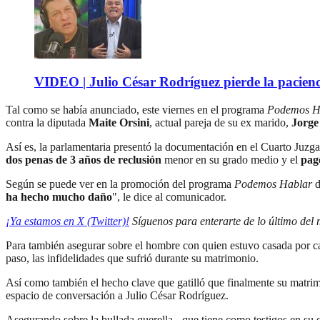
VIDEO | Julio César Rodríguez pierde la pacienc
Tal como se había anunciado, este viernes en el programa
Podemos H
contra la diputada
Maite Orsini
, actual pareja de su ex marido,
Jorge 
Así es, la parlamentaria presentó la documentación en el Cuarto Juzgad
dos penas de 3 años de reclusión
menor en su grado medio y el
pag
Según se puede ver en la promoción del programa
Podemos Hablar
d
ha hecho mucho daño
", le dice al comunicador.
¡Ya estamos en X (Twitter)!
Síguenos para enterarte de lo último del
Para también asegurar sobre el hombre con quien estuvo casada por cas
paso, las infidelidades que sufrió durante su matrimonio.
Así como también el hecho clave que gatilló que finalmente su matrim
espacio de conversación a Julio César Rodríguez.
Asegurando sobre la bullada querella - que tiene como testigos en su 