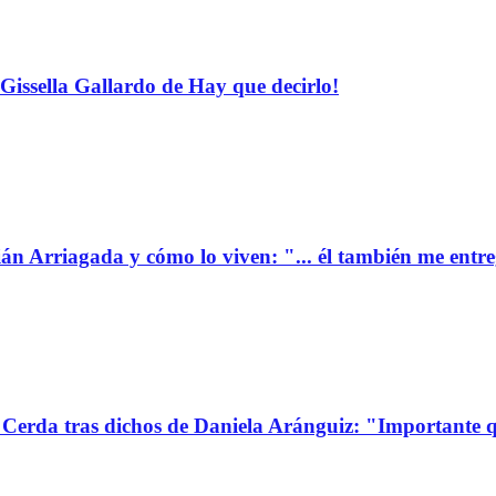
Gissella Gallardo de Hay que decirlo!
ián Arriagada y cómo lo viven: "... él también me entr
Cerda tras dichos de Daniela Aránguiz: "Importante 