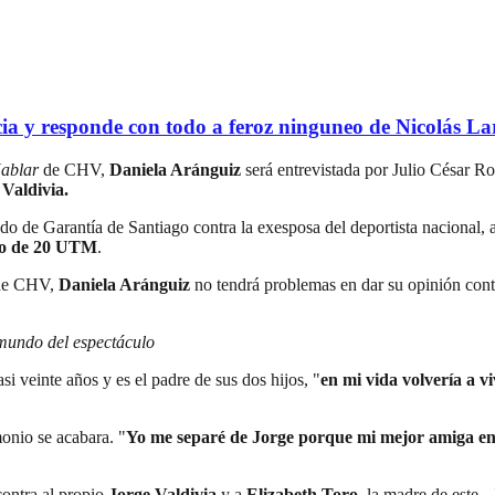
ia y responde con todo a feroz ninguneo de Nicolás La
ablar
de CHV,
Daniela Aránguiz
será entrevistada por Julio César Ro
Valdivia.
o de Garantía de Santiago contra la exesposa del deportista nacional, acu
o de 20 UTM
.
e CHV,
Daniela Aránguiz
no tendrá problemas en dar su opinión contr
 mundo del espectáculo
i veinte años y es el padre de sus dos hijos, "
en mi vida volvería a v
onio se acabara. "
Yo me separé de Jorge porque mi mejor amiga ent
contra al propio
Jorge Valdivia
y a
Elizabeth Toro
, la madre de este -