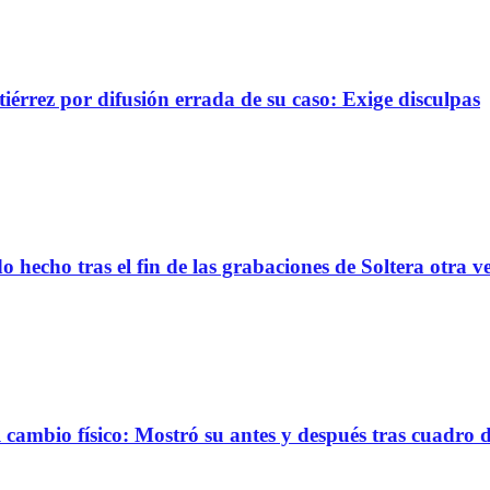
érrez por difusión errada de su caso: Exige disculpas
 hecho tras el fin de las grabaciones de Soltera otra v
ambio físico: Mostró su antes y después tras cuadro 