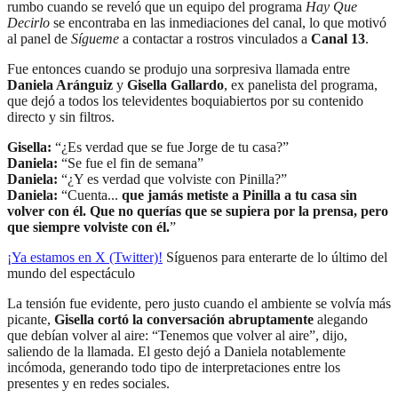
rumbo cuando se reveló que un equipo del programa
Hay Que
Decirlo
se encontraba en las inmediaciones del canal, lo que motivó
al panel de
Sígueme
a contactar a rostros vinculados a
Canal 13
.
Fue entonces cuando se produjo una sorpresiva llamada entre
Daniela Aránguiz
y
Gisella Gallardo
, ex panelista del programa,
que dejó a todos los televidentes boquiabiertos por su contenido
directo y sin filtros.
Gisella:
“¿Es verdad que se fue Jorge de tu casa?”
Daniela:
“Se fue el fin de semana”
Daniela:
“¿Y es verdad que volviste con Pinilla?”
Daniela:
“Cuenta...
que jamás metiste a Pinilla a tu casa sin
volver con él. Que no querías que se supiera por la prensa, pero
que siempre volviste con él.
”
¡Ya estamos en X (Twitter)!
Síguenos para enterarte de lo último del
mundo del espectáculo
La tensión fue evidente, pero justo cuando el ambiente se volvía más
picante,
Gisella cortó la conversación abruptamente
alegando
que debían volver al aire: “Tenemos que volver al aire”, dijo,
saliendo de la llamada. El gesto dejó a Daniela notablemente
incómoda, generando todo tipo de interpretaciones entre los
presentes y en redes sociales.