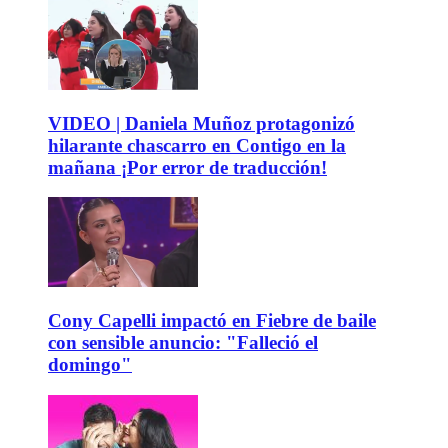
VIDEO | Daniela Muñoz protagonizó
hilarante chascarro en Contigo en la
mañana ¡Por error de traducción!
Cony Capelli impactó en Fiebre de baile
con sensible anuncio: "Falleció el
domingo"