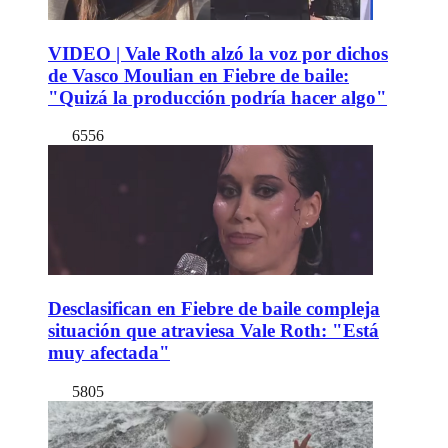
VIDEO | Vale Roth alzó la voz por dichos
de Vasco Moulian en Fiebre de baile:
"Quizá la producción podría hacer algo"
6556
Desclasifican en Fiebre de baile compleja
situación que atraviesa Vale Roth: "Está
muy afectada"
5805