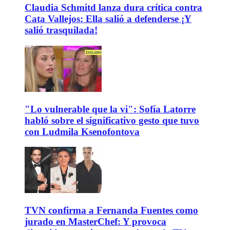
Claudia Schmitd lanza dura crítica contra
Cata Vallejos: Ella salió a defenderse ¡Y
salió trasquilada!
"Lo vulnerable que la vi": Sofía Latorre
habló sobre el significativo gesto que tuvo
con Ludmila Ksenofontova
TVN confirma a Fernanda Fuentes como
jurado en MasterChef: Y provoca