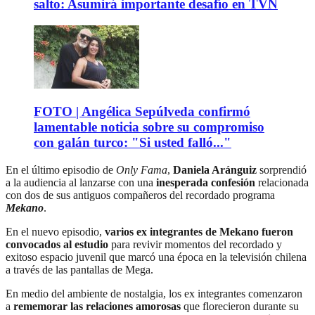
salto: Asumirá importante desafío en TVN
FOTO | Angélica Sepúlveda confirmó
lamentable noticia sobre su compromiso
con galán turco: "Si usted falló..."
En el último episodio de
Only Fama
,
Daniela Aránguiz
sorprendió
a la audiencia al lanzarse con una
inesperada confesión
relacionada
con dos de sus antiguos compañeros del recordado programa
Mekano
.
En el nuevo episodio,
varios ex integrantes de Mekano fueron
convocados al estudio
para revivir momentos del recordado y
exitoso espacio juvenil que marcó una época en la televisión chilena
a través de las pantallas de Mega.
En medio del ambiente de nostalgia, los ex integrantes comenzaron
a
rememorar las relaciones amorosas
que florecieron durante su