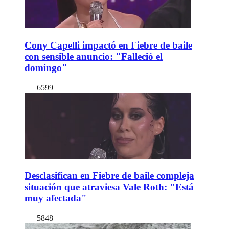
Cony Capelli impactó en Fiebre de baile
con sensible anuncio: "Falleció el
domingo"
6599
Desclasifican en Fiebre de baile compleja
situación que atraviesa Vale Roth: "Está
muy afectada"
5848