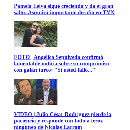
Pamela Leiva sigue creciendo y da el gran
salto: Asumirá importante desafío en TVN
FOTO | Angélica Sepúlveda confirmó
lamentable noticia sobre su compromiso
con galán turco: "Si usted falló..."
VIDEO | Julio César Rodríguez pierde la
paciencia y responde con todo a feroz
ninguneo de Nicolás Larraín