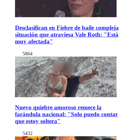
Desclasifican en Fiebre de baile compleja
situación que atraviesa Vale Roth: "Está
muy afectada"
5864
Nuevo quiebre amoroso remece la
farándula nacional: "Solo puedo contar
que estoy soltera"
5432