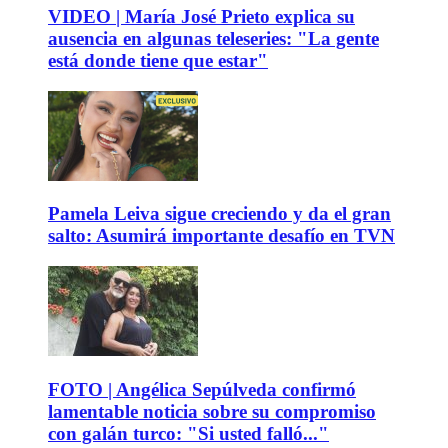
VIDEO | María José Prieto explica su
ausencia en algunas teleseries: "La gente
está donde tiene que estar"
Pamela Leiva sigue creciendo y da el gran
salto: Asumirá importante desafío en TVN
FOTO | Angélica Sepúlveda confirmó
lamentable noticia sobre su compromiso
con galán turco: "Si usted falló..."