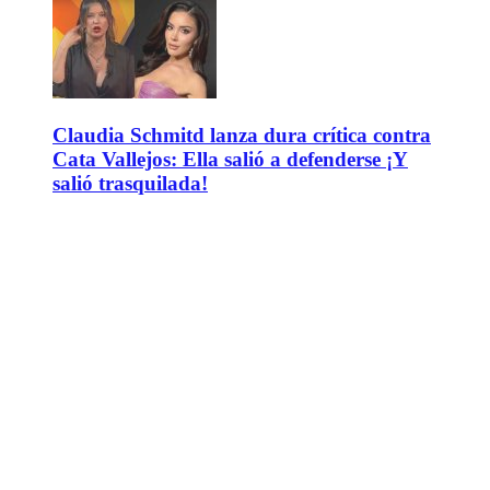
Claudia Schmitd lanza dura crítica contra
Cata Vallejos: Ella salió a defenderse ¡Y
salió trasquilada!