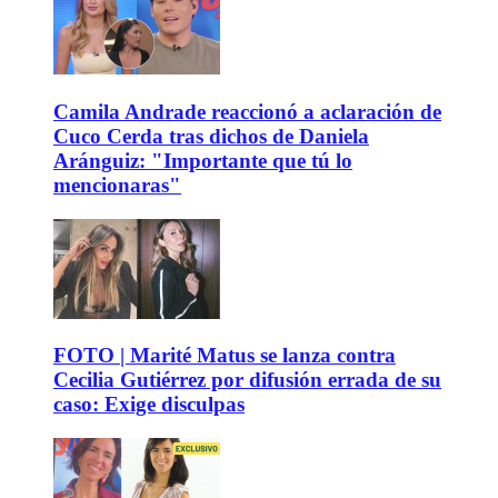
Camila Andrade reaccionó a aclaración de
Cuco Cerda tras dichos de Daniela
Aránguiz: "Importante que tú lo
mencionaras"
FOTO | Marité Matus se lanza contra
Cecilia Gutiérrez por difusión errada de su
caso: Exige disculpas