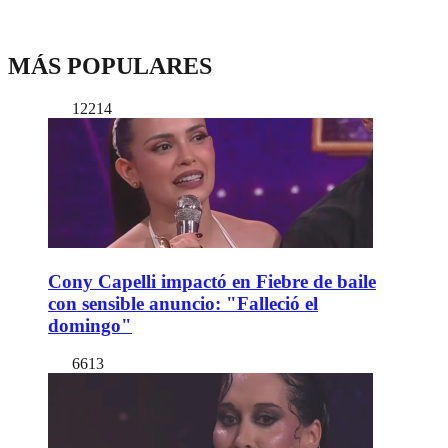
MÁS POPULARES
12214
Cony Capelli impactó en Fiebre de baile
con sensible anuncio: "Falleció el
domingo"
6613