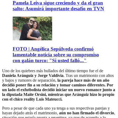
Pamela Leiva sigue creciendo y da el gran
salto: Asumirá importante desafío en TVN
FOTO | Angélica Sepúlveda confirmó
lamentable noticia sobre su compromiso
con galán turco: "Si usted falló..."
Uno de los quiebres más bullados del último tiempo fue el de
Daniela Aránguiz y Jorge Valdivia
. Tras un matrimonio con altos
y bajos y rumores de separación,
la pareja hace más de un año
decidió poner fin a su relación y tomar caminos diferentes. Por
un lado el exfutbolista decidió iniciar un nuevo romance junto a
la diputada Maite Orsini, mientras que Aránguiz hizo lo propio
con el chico reality Luis Mateucci.
Pero a pesar de que cada uno ya tenga a sus respectivas parejas y
hayan dejado atrás el matrimonio,
aún no han firmado el divorcio
,
situación que estaría pronta a revertirse, ya que de acuerdo a lo