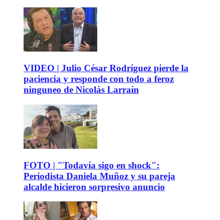
VIDEO | Julio César Rodríguez pierde la
paciencia y responde con todo a feroz
ninguneo de Nicolás Larraín
FOTO | "Todavía sigo en shock":
Periodista Daniela Muñoz y su pareja
alcalde hicieron sorpresivo anuncio