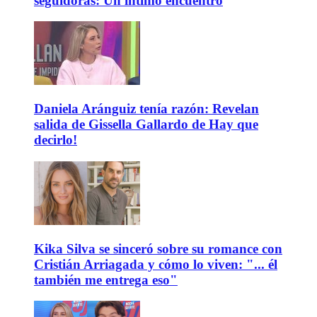
seguidoras: Un íntimo encuentro
Daniela Aránguiz tenía razón: Revelan
salida de Gissella Gallardo de Hay que
decirlo!
Kika Silva se sinceró sobre su romance con
Cristián Arriagada y cómo lo viven: "... él
también me entrega eso"