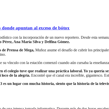
 donde apuntan al exceso de bótox
riodístico con la incorporación de un nuevo reportero. Desde esta seman
o Pérez, Ana María Silva y Delfina Gómez.
to de Prensa de Mega,
Muñoz asume el desafío de cubrir los principales
ino.
que su vínculo con la estación comenzó cuando aún cursaba la enseñanza 
n el colegio tuve que realizar una práctica laboral. Yo ya quería se
loco de la alegría.
Encontré que el canal era increíble, gigantesco. 
13 es un lugar con mucha historia, siento que la historia de la tel
o de una intensa jornada informativa. Durante más de dos horas encabez