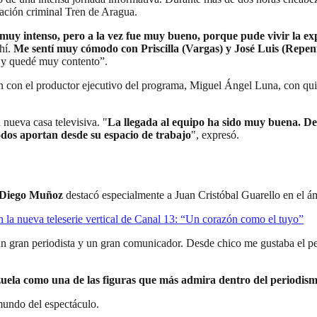
zación criminal Tren de Aragua.
 muy intenso, pero a la vez fue muy bueno, porque pude vivir la exp
hí.
Me sentí muy cómodo con Priscilla (Vargas) y José Luis (Repen
o y quedé muy contento”.
ón con el productor ejecutivo del programa, Miguel Ángel Luna, con qu
 nueva casa televisiva. "
La llegada al equipo ha sido muy buena. Des
dos aportan desde su espacio de trabajo
", expresó.
Diego Muñoz
destacó especialmente a Juan Cristóbal Guarello en el á
n la nueva teleserie vertical de Canal 13: “Un corazón como el tuyo”
un gran periodista y un gran comunicador. Desde chico me gustaba el p
uela como una de las figuras que más admira dentro del periodism
mundo del espectáculo.