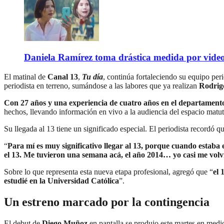
Daniela Ramírez toma drástica medida por video
El matinal de
Canal 13
,
Tu día
, continúa fortaleciendo su equipo pe
periodista en terreno, sumándose a las labores que ya realizan
Rodrig
Con 27 años y una experiencia de cuatro años en el departamen
hechos, llevando información en vivo a la audiencia del espacio matut
Su llegada al 13 tiene un significado especial. El periodista recordó 
“
Para mí es muy significativo llegar al 13, porque cuando estaba e
el 13. Me tuvieron una semana acá, el año 2014… yo casi me volví 
Sobre lo que representa esta nueva etapa profesional, agregó que “
el 
estudié en la Universidad Católica
”.
Un estreno marcado por la contingencia
El debut de
Diego Muñoz
en pantalla se produjo este martes en medi