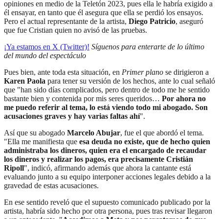
opiniones en medio de la Teletón 2023, pues ella le habría exigido a
él ensayar, en tanto que él asegura que ella se perdió los ensayos.
Pero el actual representante de la artista,
Diego Patricio
, aseguró
que fue Cristian quien no avisó de las pruebas.
¡Ya estamos en X (Twitter)!
Síguenos para enterarte de lo último
del mundo del espectáculo
Pues bien, ante toda esta situación, en
Primer plano
se dirigieron a
Karen Paola
para tener su versión de los hechos, ante lo cual señaló
que "han sido días complicados, pero dentro de todo me he sentido
bastante bien y contenida por mis seres queridos…
Por ahora no
me puedo referir al tema, lo está viendo todo mi abogado. Son
acusaciones graves y hay varias faltas ahí
".
Así que su abogado
Marcelo Abujar
, fue el que abordó el tema.
"Ella me manifiesta que
esa deuda no existe, que de hecho quien
administraba los dineros, quien era el encargado de recaudar
los dineros y realizar los pagos, era precisamente Cristián
Ripoll
", indicó, afirmando además que ahora la cantante está
evaluando junto a su equipo interponer acciones legales debido a la
gravedad de estas acusaciones.
En ese sentido reveló que el supuesto comunicado publicado por la
artista, habría sido hecho por otra persona, pues tras revisar llegaron