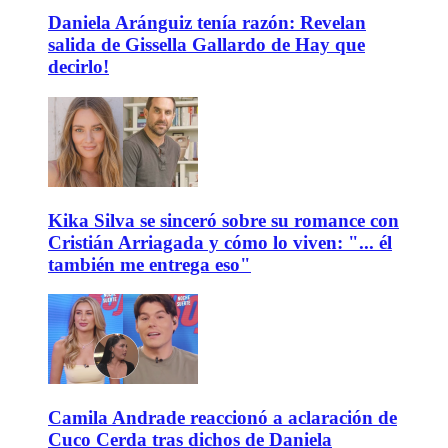
Daniela Aránguiz tenía razón: Revelan
salida de Gissella Gallardo de Hay que
decirlo!
Kika Silva se sinceró sobre su romance con
Cristián Arriagada y cómo lo viven: "... él
también me entrega eso"
Camila Andrade reaccionó a aclaración de
Cuco Cerda tras dichos de Daniela