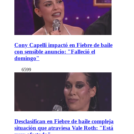
Cony Capelli impactó en Fiebre de baile
con sensible anuncio: "Falleció el
domingo"
6599
Desclasifican en Fiebre de baile compleja
situación que atraviesa Vale Roth: "Está