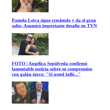
Pamela Leiva sigue creciendo y da el gran
salto: Asumirá importante desafío en TVN
FOTO | Angélica Sepúlveda confirmó
lamentable noticia sobre su compromiso
con galán turco: "Si usted falló..."