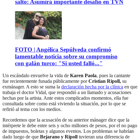
salto: Asumirá importante desafío en TVN
FOTO | Angélica Sepúlveda confirmó
lamentable noticia sobre su compromiso
con galán turco: "Si usted falló..."
Un escándalo envuelve la vida de
Karen Paola
, pues la cantante
fue recientemente funada públicamente por
Cristian Ripoll,
su
exmánager. A esto se suma la
declaración hecha por la clínica
en que
trabaja el doctor Vidal, que respondió a un llamado y acusaciones
hechas por la artista. Ante estos complicados momentos, ella fue
consultada sobre como está viviendo la situación, por lo que se
refirió al tema con los medios.
Recordemos que la acusación de su anterior mánager dice que la
intérprete le debe entre seis y ocho millones de pesos, por el no pago
de impuestos, boletas y algunos eventos. Los problemas se habrían
dado luego de que
Bejarano y Ripoll
tuvieran una diferencia de