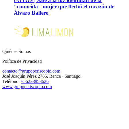
FOTOS | Sale a la luz identidad de la
"conocida" mujer que flechó el corazón de
Álvaro Ballero
Quiénes Somos
Política de Privacidad
contacto@grupoperiscopio.com
José Joaquín Pérez 2765, Renca - Santiago.
Teléfono:
+56228858626
www.grupoperiscopio.com