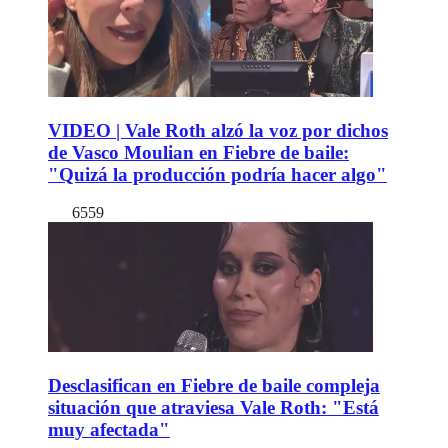
VIDEO | Vale Roth alzó la voz por dichos
de Vasco Moulian en Fiebre de baile:
"Quizá la producción podría hacer algo"
6559
Desclasifican en Fiebre de baile compleja
situación que atraviesa Vale Roth: "Está
muy afectada"