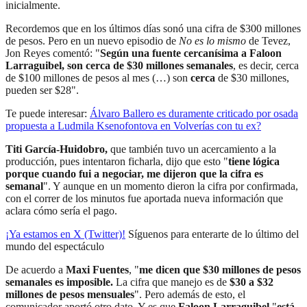
inicialmente.
Recordemos que en los últimos días sonó una cifra de $300 millones
de pesos. Pero en un nuevo episodio de
No es lo mismo
de Tevez,
Jon Reyes comentó: "
Según una fuente cercanísima a Faloon
Larraguibel, son cerca de $30 millones semanales
, es decir, cerca
de $100 millones de pesos al mes (…) son
cerca
de $30 millones,
pueden ser $28".
Te puede interesar:
Álvaro Ballero es duramente criticado por osada
propuesta a Ludmila Ksenofontova en Volverías con tu ex?
Titi García-Huidobro,
que también tuvo un acercamiento a la
producción, pues intentaron ficharla, dijo que esto "
tiene lógica
porque cuando fui a negociar, me dijeron que la cifra es
semanal
". Y aunque en un momento dieron la cifra por confirmada,
con el correr de los minutos fue aportada nueva información que
aclara cómo sería el pago.
¡Ya estamos en X (Twitter)!
Síguenos para enterarte de lo último del
mundo del espectáculo
De acuerdo a
Maxi Fuentes
, "
me dicen que $30 millones de pesos
semanales es imposible.
La cifra que manejo es de
$30 a $32
millones de pesos mensuales
". Pero además de esto, el
comunicador aportó otro dato. Y es que
Faloon Larraguibel
"
está