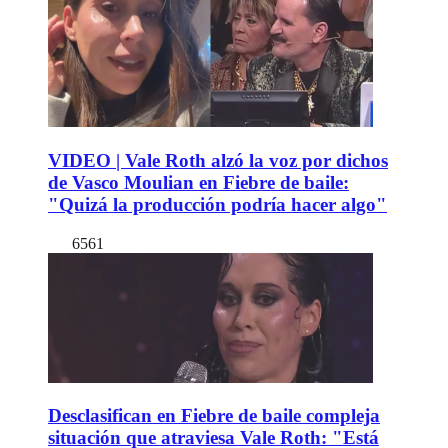
VIDEO | Vale Roth alzó la voz por dichos
de Vasco Moulian en Fiebre de baile:
"Quizá la producción podría hacer algo"
6561
Desclasifican en Fiebre de baile compleja
situación que atraviesa Vale Roth: "Está