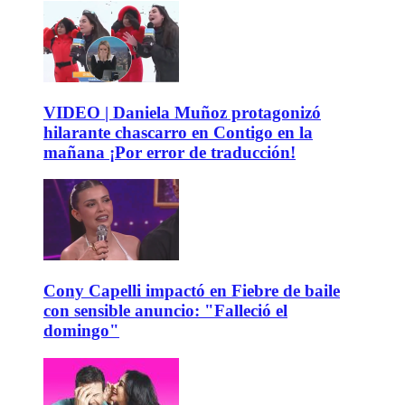
VIDEO | Daniela Muñoz protagonizó
hilarante chascarro en Contigo en la
mañana ¡Por error de traducción!
Cony Capelli impactó en Fiebre de baile
con sensible anuncio: "Falleció el
domingo"