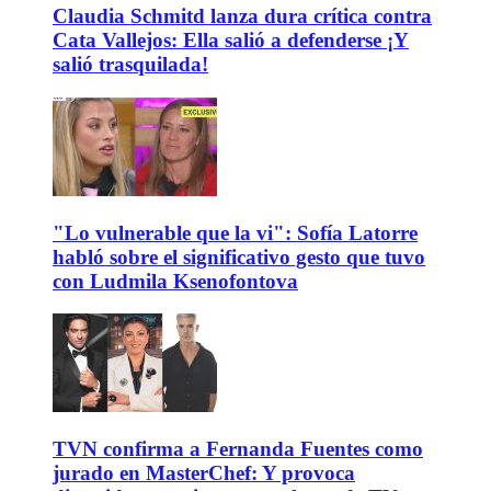
Claudia Schmitd lanza dura crítica contra
Cata Vallejos: Ella salió a defenderse ¡Y
salió trasquilada!
"Lo vulnerable que la vi": Sofía Latorre
habló sobre el significativo gesto que tuvo
con Ludmila Ksenofontova
TVN confirma a Fernanda Fuentes como
jurado en MasterChef: Y provoca