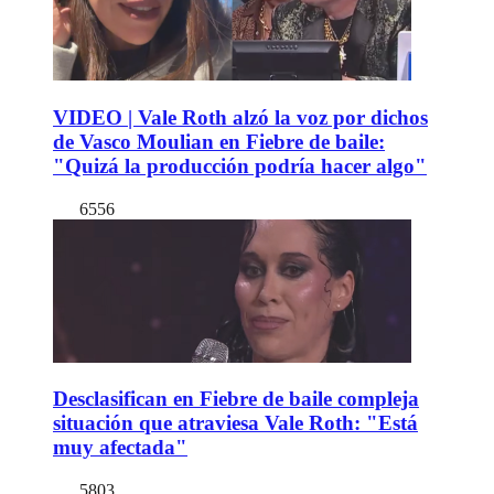
VIDEO | Vale Roth alzó la voz por dichos
de Vasco Moulian en Fiebre de baile:
"Quizá la producción podría hacer algo"
6556
Desclasifican en Fiebre de baile compleja
situación que atraviesa Vale Roth: "Está
muy afectada"
5803