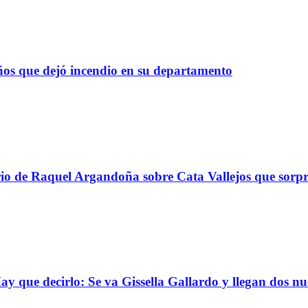
os que dejó incendio en su departamento
ario de Raquel Argandoña sobre Cata Vallejos que sor
que decirlo: Se va Gissella Gallardo y llegan dos nu