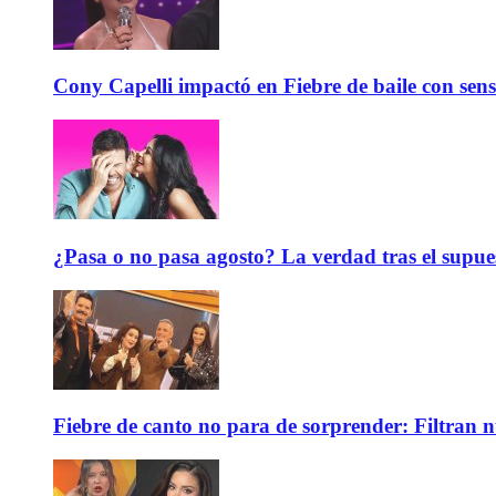
Cony Capelli impactó en Fiebre de baile con sen
¿Pasa o no pasa agosto? La verdad tras el supue
Fiebre de canto no para de sorprender: Filtran 