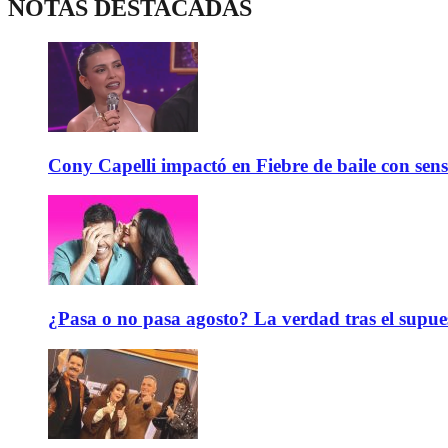
NOTAS DESTACADAS
Cony Capelli impactó en Fiebre de baile con sen
¿Pasa o no pasa agosto? La verdad tras el supue