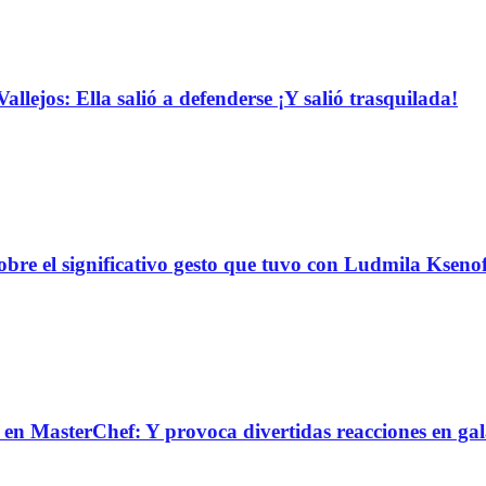
llejos: Ella salió a defenderse ¡Y salió trasquilada!
obre el significativo gesto que tuvo con Ludmila Ksen
n MasterChef: Y provoca divertidas reacciones en ga