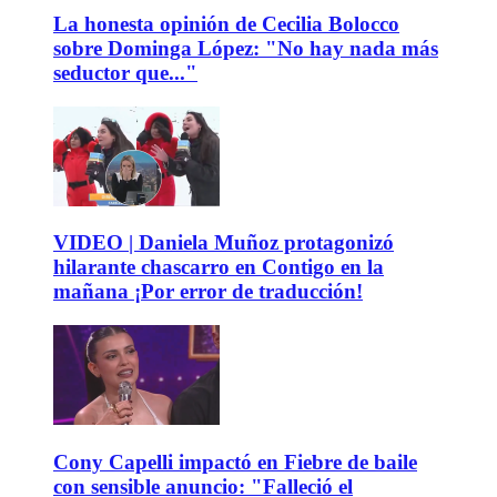
La honesta opinión de Cecilia Bolocco
sobre Dominga López: "No hay nada más
seductor que..."
VIDEO | Daniela Muñoz protagonizó
hilarante chascarro en Contigo en la
mañana ¡Por error de traducción!
Cony Capelli impactó en Fiebre de baile
con sensible anuncio: "Falleció el