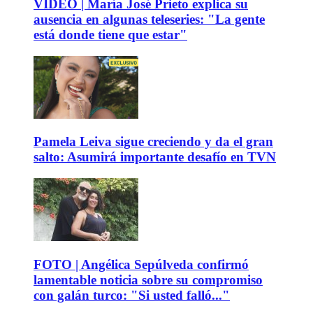
VIDEO | María José Prieto explica su
ausencia en algunas teleseries: "La gente
está donde tiene que estar"
Pamela Leiva sigue creciendo y da el gran
salto: Asumirá importante desafío en TVN
FOTO | Angélica Sepúlveda confirmó
lamentable noticia sobre su compromiso
con galán turco: "Si usted falló..."