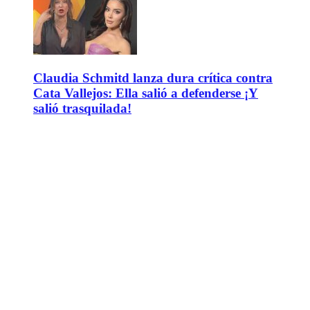
Claudia Schmitd lanza dura crítica contra
Cata Vallejos: Ella salió a defenderse ¡Y
salió trasquilada!