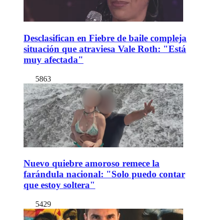
Desclasifican en Fiebre de baile compleja
situación que atraviesa Vale Roth: "Está
muy afectada"
5863
Nuevo quiebre amoroso remece la
farándula nacional: "Solo puedo contar
que estoy soltera"
5429