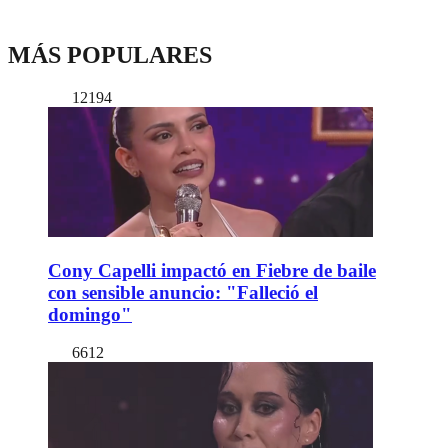
MÁS POPULARES
12194
Cony Capelli impactó en Fiebre de baile
con sensible anuncio: "Falleció el
domingo"
6612