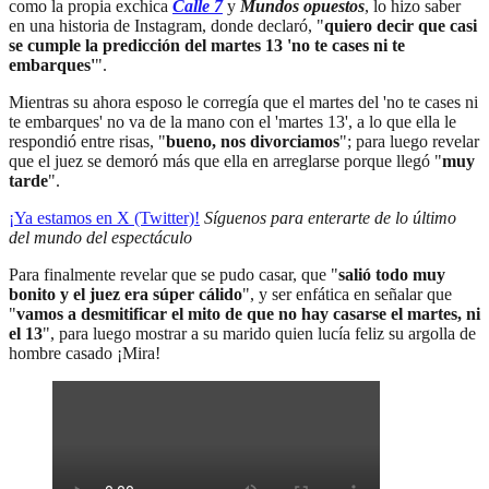
como la propia exchica
Calle 7
y
Mundos opuestos
, lo hizo saber
en una historia de Instagram, donde declaró, "
quiero decir que casi
se cumple la predicción del martes 13 'no te cases ni te
embarques'
".
Mientras su ahora esposo le corregía que el martes del 'no te cases ni
te embarques' no va de la mano con el 'martes 13', a lo que ella le
respondió entre risas, "
bueno, nos divorciamos
"; para luego revelar
que el juez se demoró más que ella en arreglarse porque llegó "
muy
tarde
".
¡Ya estamos en X (Twitter)!
Síguenos para enterarte de lo último
del mundo del espectáculo
Para finalmente revelar que se pudo casar, que "
salió todo muy
bonito y el juez era súper cálido
", y ser enfática en señalar que
"
vamos a desmitificar el mito de que no hay casarse el martes, ni
el 13
", para luego mostrar a su marido quien lucía feliz su argolla de
hombre casado ¡Mira!