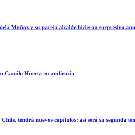
ela Muñoz y su pareja alcalde hicieron sorpresivo an
on Camilo Huerta en audiencia
de Chile, tendrá nuevos capítulos: así será su segunda 