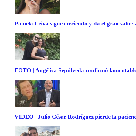
Pamela Leiva sigue creciendo y da el gran salto
FOTO | Angélica Sepúlveda confirmó lamentable n
VIDEO | Julio César Rodríguez pierde la pacienc