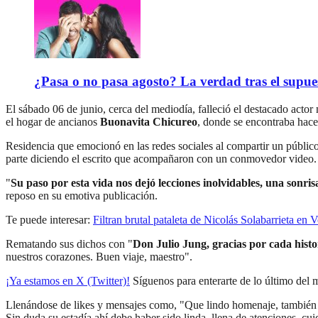
¿Pasa o no pasa agosto? La verdad tras el supue
El sábado 06 de junio, cerca del mediodía, falleció el destacado actor
el hogar de ancianos
Buonavita Chicureo
, donde se encontraba hace
Residencia que emocionó en las redes sociales al compartir un públic
parte diciendo el escrito que acompañaron con un conmovedor video.
"
Su paso por esta vida nos dejó lecciones inolvidables, una sonrisa
reposo en su emotiva publicación.
Te puede interesar:
Filtran brutal pataleta de Nicolás Solabarrieta en
Rematando sus dichos con "
Don Julio Jung, gracias por cada hist
nuestros corazones. Buen viaje, maestro".
¡Ya estamos en X (Twitter)!
Síguenos para enterarte de lo último del
Llenándose de likes y mensajes como, "Que lindo homenaje, también pa
Sin duda su estadía ahí debe haber sido linda, llena de atenciones, cu