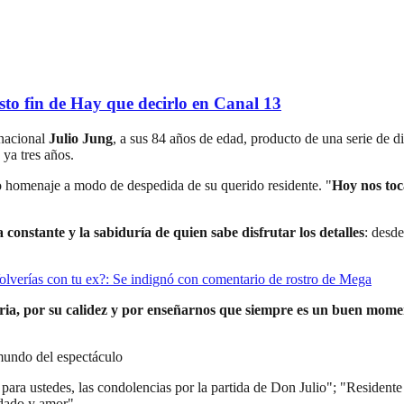
sto fin de Hay que decirlo en Canal 13
 nacional
Julio Jung
, a sus 84 años de edad, producto de una serie de di
 ya tres años.
o homenaje a modo de despedida de su querido residente. "
Hoy nos toc
 constante y la sabiduría de quien sabe disfrutar los detalles
: desd
 Volverías con tu ex?: Se indignó con comentario de rostro de Mega
oria, por su calidez y por enseñarnos que siempre es un buen mom
 mundo del espectáculo
ra ustedes, las condolencias por la partida de Don Julio"; "Residente 
idado y amor".