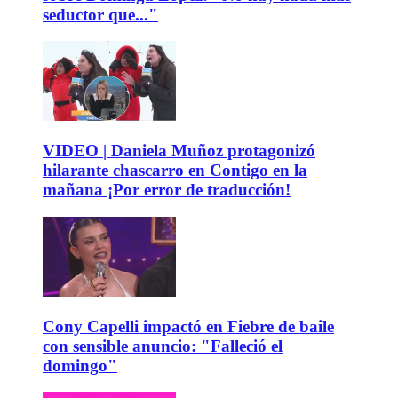
seductor que..."
VIDEO | Daniela Muñoz protagonizó
hilarante chascarro en Contigo en la
mañana ¡Por error de traducción!
Cony Capelli impactó en Fiebre de baile
con sensible anuncio: "Falleció el
domingo"