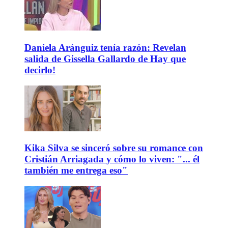
Daniela Aránguiz tenía razón: Revelan
salida de Gissella Gallardo de Hay que
decirlo!
Kika Silva se sinceró sobre su romance con
Cristián Arriagada y cómo lo viven: "... él
también me entrega eso"