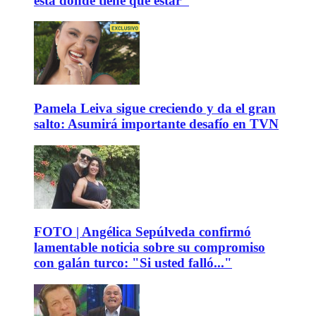
está donde tiene que estar"
Pamela Leiva sigue creciendo y da el gran
salto: Asumirá importante desafío en TVN
FOTO | Angélica Sepúlveda confirmó
lamentable noticia sobre su compromiso
con galán turco: "Si usted falló..."