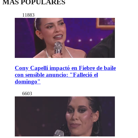
MÁS POPULARES
11883
Cony Capelli impactó en Fiebre de baile
con sensible anuncio: "Falleció el
domingo"
6603