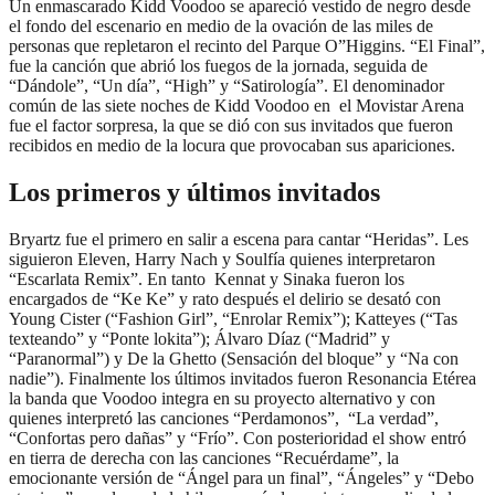
Un enmascarado Kidd Voodoo se apareció vestido de negro desde
el fondo del escenario en medio de la ovación de las miles de
personas que repletaron el recinto del Parque O”Higgins. “El Final”,
fue la canción que abrió los fuegos de la jornada, seguida de
“Dándole”, “Un día”, “High” y “Satirología”. El denominador
común de las siete noches de Kidd Voodoo en el Movistar Arena
fue el factor sorpresa, la que se dió con sus invitados que fueron
recibidos en medio de la locura que provocaban sus apariciones.
Los primeros y últimos invitados
Bryartz fue el primero en salir a escena para cantar “Heridas”. Les
siguieron Eleven, Harry Nach y Soulfía quienes interpretaron
“Escarlata Remix”. En tanto Kennat y Sinaka fueron los
encargados de “Ke Ke” y rato después el delirio se desató con
Young Cister (“Fashion Girl”, “Enrolar Remix”); Katteyes (“Tas
texteando” y “Ponte lokita”); Álvaro Díaz (“Madrid” y
“Paranormal”) y De la Ghetto (Sensación del bloque” y “Na con
nadie”). Finalmente los últimos invitados fueron Resonancia Etérea
la banda que Voodoo integra en su proyecto alternativo y con
quienes interpretó las canciones “Perdamonos”, “La verdad”,
“Confortas pero dañas” y “Frío”. Con posterioridad el show entró
en tierra de derecha con las canciones “Recuérdame”, la
emocionante versión de “Ángel para un final”, “Ángeles” y “Debo