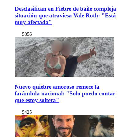
Desclasifican en Fiebre de baile compleja
situación que atraviesa Vale Roth: "Está
muy afectada"
5856
Nuevo quiebre amoroso remece la
farándula nacional: "Solo puedo contar
que estoy soltera"
5425