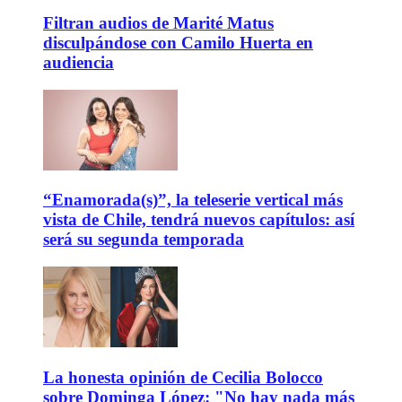
Filtran audios de Marité Matus
disculpándose con Camilo Huerta en
audiencia
“Enamorada(s)”, la teleserie vertical más
vista de Chile, tendrá nuevos capítulos: así
será su segunda temporada
La honesta opinión de Cecilia Bolocco
sobre Dominga López: "No hay nada más