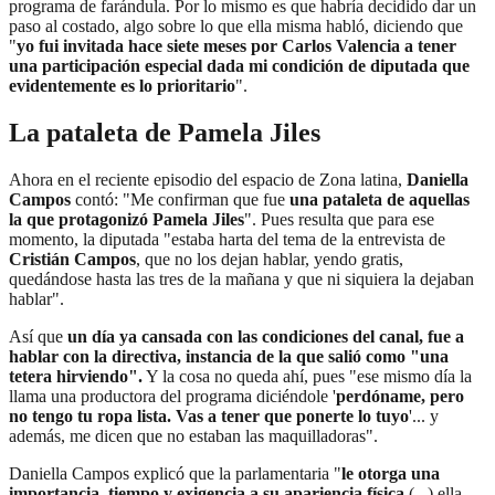
programa de farándula. Por lo mismo es que habría decidido dar un
paso al costado, algo sobre lo que ella misma habló, diciendo que
"
yo fui invitada hace siete meses por Carlos Valencia a tener
una participación especial dada mi condición de diputada que
evidentemente es lo prioritario
".
La pataleta de Pamela Jiles
Ahora en el reciente episodio del espacio de Zona latina,
Daniella
Campos
contó: "Me confirman que fue
una pataleta de aquellas
la que protagonizó Pamela Jiles
". Pues resulta que para ese
momento, la diputada "estaba harta del tema de la entrevista de
Cristián Campos
, que no los dejan hablar, yendo gratis,
quedándose hasta las tres de la mañana y que ni siquiera la dejaban
hablar".
Así que
un día ya cansada con las condiciones del canal, fue a
hablar con la directiva, instancia de la que salió como "una
tetera hirviendo".
Y la cosa no queda ahí, pues "ese mismo día la
llama una productora del programa diciéndole '
perdóname, pero
no tengo tu ropa lista. Vas a tener que ponerte lo tuyo
'... y
además, me dicen que no estaban las maquilladoras".
Daniella Campos explicó que la parlamentaria "
le otorga una
importancia, tiempo y exigencia a su apariencia física
(...) ella