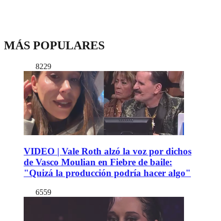
MÁS POPULARES
8229
VIDEO | Vale Roth alzó la voz por dichos
de Vasco Moulian en Fiebre de baile:
"Quizá la producción podría hacer algo"
6559