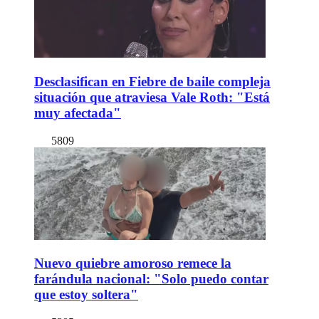
Desclasifican en Fiebre de baile compleja
situación que atraviesa Vale Roth: "Está
muy afectada"
5809
Nuevo quiebre amoroso remece la
farándula nacional: "Solo puedo contar
que estoy soltera"