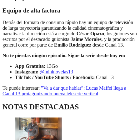
Equipo de alta factura
Detrás del formato de consumo rápido hay un equipo de televisión
de larga trayectoria garantizando la calidad cinematográfica y
narrativa: la dirección está a cargo de
César Opazo
, los guiones son
escritos por el destacado guionista
Jaime Morales
, y la producción
general corre por parte de
Emilio Rodríguez
desde Canal 13.
No te pierdas ningún episodio. Sigue la serie desde hoy en:
App Gratuita:
13Go
Instagram:
@mininovelas13
TikTok / YouTube Shorts / Facebook:
Canal 13
Te puede interesar:
"Va a dar que hablar": Lucas Maffei llega a
Canal 13 protagonizando nueva teleserie vertical
NOTAS DESTACADAS