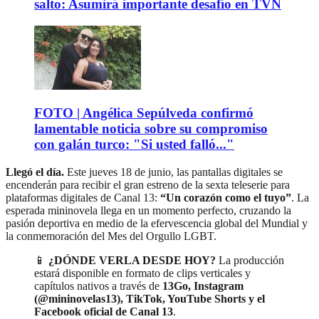
salto: Asumirá importante desafío en TVN
FOTO | Angélica Sepúlveda confirmó
lamentable noticia sobre su compromiso
con galán turco: "Si usted falló..."
Llegó el día.
Este jueves 18 de junio, las pantallas digitales se
encenderán para recibir el gran estreno de la sexta teleserie para
plataformas digitales de Canal 13:
“Un corazón como el tuyo”
. La
esperada mininovela llega en un momento perfecto, cruzando la
pasión deportiva en medio de la efervescencia global del Mundial y
la conmemoración del Mes del Orgullo LGBT.
📱
¿DÓNDE VERLA DESDE HOY?
La producción
estará disponible en formato de clips verticales y
capítulos nativos a través de
13Go, Instagram
(@mininovelas13), TikTok, YouTube Shorts y el
Facebook oficial de Canal 13
.