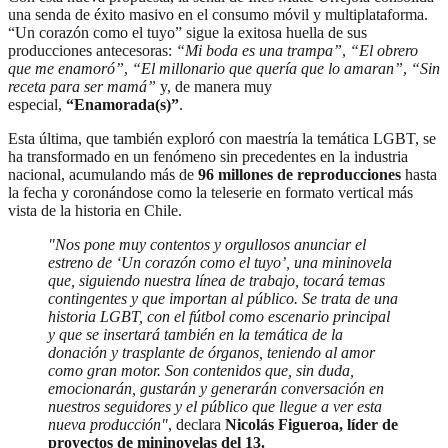
una senda de éxito masivo en el consumo móvil y multiplataforma.
“Un corazón como el tuyo” sigue la exitosa huella de sus
producciones antecesoras:
“Mi boda es una trampa”
,
“El obrero
que me enamoró”
,
“El millonario que quería que lo amaran”
,
“Sin
receta para ser mamá”
y, de manera muy
especial,
“Enamorada(s)”
.
Esta última, que también exploró con maestría la temática LGBT, se
ha transformado en un fenómeno sin precedentes en la industria
nacional, acumulando más de
96 millones de reproducciones
hasta
la fecha y coronándose como la teleserie en formato vertical más
vista de la historia en Chile.
"Nos pone muy contentos y orgullosos anunciar el
estreno de ‘Un corazón como el tuyo’, una mininovela
que, siguiendo nuestra línea de trabajo, tocará temas
contingentes y que importan al público. Se trata de una
historia LGBT, con el fútbol como escenario principal
y que se insertará también en la temática de la
donación y trasplante de órganos, teniendo al amor
como gran motor. Son contenidos que, sin duda,
emocionarán, gustarán y generarán conversación en
nuestros seguidores y el público que llegue a ver esta
nueva producción"
, declara
Nicolás Figueroa, líder de
proyectos de mininovelas del 13.