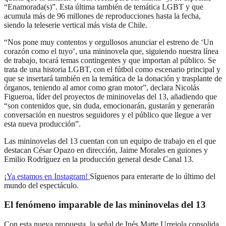
“Enamorada(s)”. Esta última también de temática LGBT y que
acumula más de 96 millones de reproducciones hasta la fecha,
siendo la teleserie vertical más vista de Chile.
“Nos pone muy contentos y orgullosos anunciar el estreno de ‘Un
corazón como el tuyo’, una mininovela que, siguiendo nuestra línea
de trabajo, tocará temas contingentes y que importan al público. Se
trata de una historia LGBT, con el fútbol como escenario principal y
que se insertará también en la temática de la donación y trasplante de
órganos, teniendo al amor como gran motor”, declara Nicolás
Figueroa, líder del proyectos de mininovelas del 13, añadiendo que
“son contenidos que, sin duda, emocionarán, gustarán y generarán
conversación en nuestros seguidores y el público que llegue a ver
esta nueva producción”.
Las mininovelas del 13 cuentan con un equipo de trabajo en el que
destacan César Opazo en dirección, Jaime Morales en guiones y
Emilio Rodríguez en la producción general desde Canal 13.
¡
Ya estamos en Instagram!
Síguenos para enterarte de lo último del
mundo del espectáculo.
El fenómeno imparable de las mininovelas del 13
Con esta nueva propuesta, la señal de Inés Matte Urrejola consolida