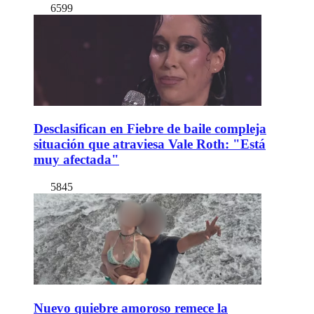
6599
Desclasifican en Fiebre de baile compleja
situación que atraviesa Vale Roth: "Está
muy afectada"
5845
Nuevo quiebre amoroso remece la