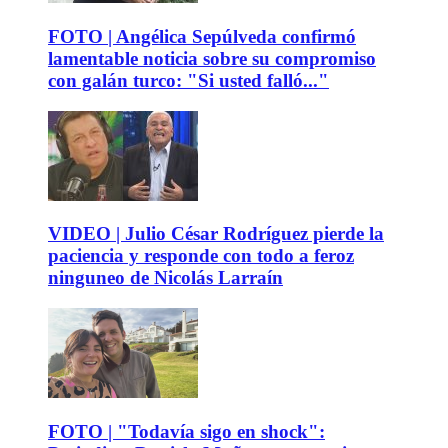
FOTO | Angélica Sepúlveda confirmó
lamentable noticia sobre su compromiso
con galán turco: "Si usted falló..."
VIDEO | Julio César Rodríguez pierde la
paciencia y responde con todo a feroz
ninguneo de Nicolás Larraín
FOTO | "Todavía sigo en shock":