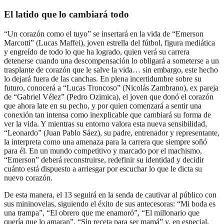
El latido que lo cambiará todo
“Un corazón como el tuyo” se insertará en la vida de “Emerson
Marcotti” (Lucas Maffei), joven estrella del fútbol, figura mediática
y engreído de todo lo que ha logrado, quien verá su carrera
detenerse cuando una descompensación lo obligará a someterse a un
trasplante de corazón que le salve la vida… sin embargo, este hecho
lo dejará fuera de las canchas. En plena incertidumbre sobre su
futuro, conocerá a “Lucas Troncoso” (Nicolás Zambrano), ex pareja
de “Gabriel Vélez” (Pedro Ozimica), el joven que donó el corazón
que ahora late en su pecho, y por quien comenzará a sentir una
conexión tan intensa como inexplicable que cambiará su forma de
ver la vida. Y mientras su entorno valora esta nueva sensibilidad,
“Leonardo” (Juan Pablo Sáez), su padre, entrenador y representante,
la interpreta como una amenaza para la carrera que siempre soñó
para él. En un mundo competitivo y marcado por el machismo,
“Emerson” deberá reconstruirse, redefinir su identidad y decidir
cuánto está dispuesto a arriesgar por escuchar lo que le dicta su
nuevo corazón.
De esta manera, el 13 seguirá en la senda de cautivar al público con
sus mininovelas, siguiendo el éxito de sus antecesoras: “Mi boda es
una trampa”, “El obrero que me enamoró”, “El millonario que
quería que lo amaran”, “Sin receta para ser mamá” y, en especial,