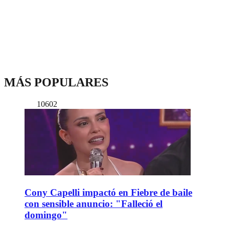
MÁS POPULARES
10602
Cony Capelli impactó en Fiebre de baile
con sensible anuncio: "Falleció el
domingo"