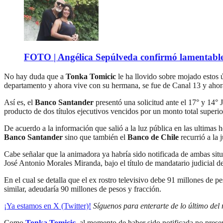
FOTO | Angélica Sepúlveda confirmó lamentable n
No hay duda que a
Tonka Tomicic
le ha llovido sobre mojado estos 
departamento y ahora vive con su hermana, se fue de Canal 13 y ahora 
Así es, el
Banco Santander
presentó una solicitud ante el 17° y 14° 
producto de dos títulos ejecutivos vencidos por un monto total superio
De acuerdo a la información que salió a la luz pública en las ultimas h
Banco Santander
sino que también el
Banco de Chile
recurrió a la j
Cabe señalar que la animadora ya habría sido notificada de ambas situac
José Antonio Morales Miranda, bajo el título de mandatario judicial d
En el cual se detalla que el ex rostro televisivo debe 91 millones de p
similar, adeudaría 90 millones de pesos y fracción.
¡Ya estamos en X (Twitter)!
Síguenos para enterarte de lo último del
Como
Tonka Tomicic
,
al momento de haber sido notificada no presenta