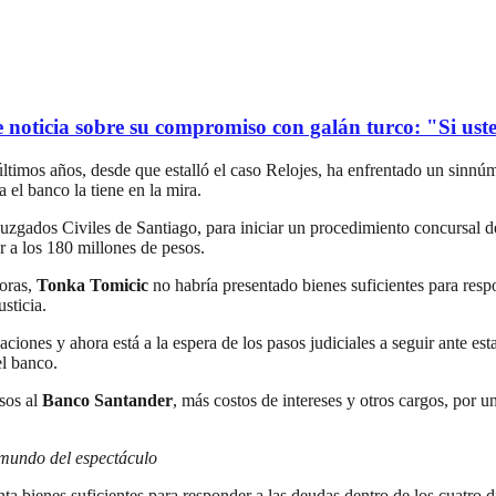
oticia sobre su compromiso con galán turco: "Si usted
últimos años, desde que estalló el caso Relojes, ha enfrentado un sinn
el banco la tiene en la mira.
Juzgados Civiles de Santiago, para iniciar un procedimiento concursal 
r a los 180 millones de pesos.
oras,
Tonka Tomicic
no habría presentado bienes suficientes para respo
usticia.
iones y ahora está a la espera de los pasos judiciales a seguir ante est
el banco.
esos al
Banco Santander
, más costos de intereses y otros cargos, por u
 mundo del espectáculo
 bienes suficientes para responder a las deudas dentro de los cuatro días