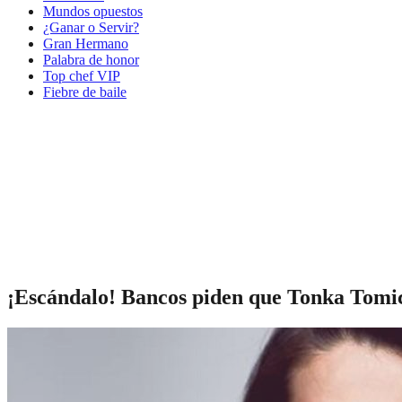
Mundos opuestos
¿Ganar o Servir?
Gran Hermano
Palabra de honor
Top chef VIP
Fiebre de baile
¡Escándalo! Bancos piden que Tonka Tomici