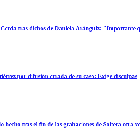
Cerda tras dichos de Daniela Aránguiz: "Importante 
érrez por difusión errada de su caso: Exige disculpas
 hecho tras el fin de las grabaciones de Soltera otra v