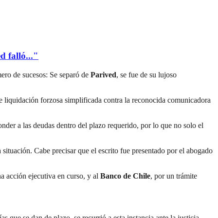
 falló..."
úmero de sucesos: Se separó de
Parived
, se fue de su lujoso
de liquidación forzosa simplificada contra la reconocida comunicadora
nder a las deudas dentro del plazo requerido, por lo que no solo el
a situación. Cabe precisar que el escrito fue presentado por el abogado
na acción ejecutiva en curso, y al
Banco de Chile
, por un trámite
 que se dan de plazo, se recurrió a esta instancia ante la justicia,