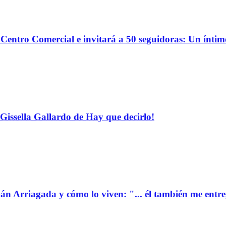
o Centro Comercial e invitará a 50 seguidoras: Un ínti
Gissella Gallardo de Hay que decirlo!
ián Arriagada y cómo lo viven: "... él también me entr