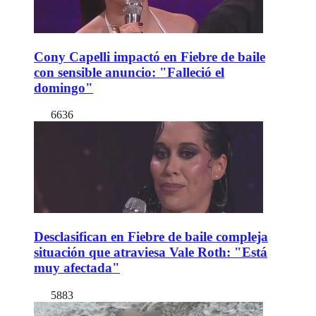
Cony Capelli impactó en Fiebre de baile
con sensible anuncio: "Falleció el
domingo"
6636
Desclasifican en Fiebre de baile compleja
situación que atraviesa Vale Roth: "Está
muy afectada"
5883