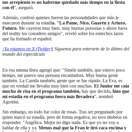
me arrepiento es no haberme quedado más tiempo en la fiesta
con él
", aseguró.
Además, confesó quienes fueron las personalidades que más le
marcaron durante su estadí
a. "La Pame, Nico, Guarén y Arturo,
Futuro.
Me cayeron muy bien, muy buenas personas y ahora fuera
del reality los considero amigos", reveló sobre los estrechos lazos
que ha formado el español.
¡Ya estamos en X (Twitter)!
Síguenos para enterarte de lo último del
mundo del espectáculo
En esa misma línea agregó que: "Simón también, que estuvo poco
tiempo, me parece una persona encantadora. Muy buena gente
también. La Camila también, gente que se fue rápido. La Eva, es
que en verdad me llevaba muy bien con muchas.
El Junior me caía
mucho de risa en el programa también,
hay que decirlo
, hizo que
mi estadía en el programa fuera más llevadera
", nombró
Agostini.
Sin embargo, no todo fue color de rosas. Tras ser preguntado por
quien marcó su estadía, pero de forma negativa, no tuvo titubeos en
responder. "Angélica. Mejor no digo nada. Es que yo no voy a
hablar de ella y ya.
Menos mal que la Fran le tiró caca encima y