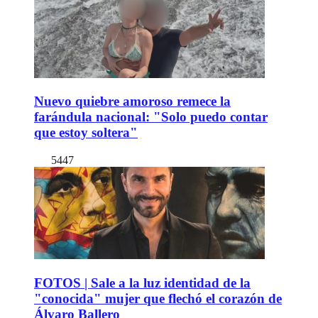
Nuevo quiebre amoroso remece la
farándula nacional: "Solo puedo contar
que estoy soltera"
5447
FOTOS | Sale a la luz identidad de la
"conocida" mujer que flechó el corazón de
Álvaro Ballero