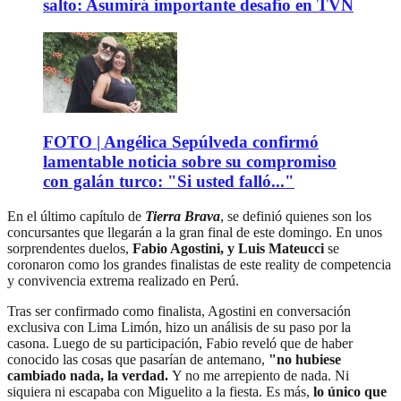
salto: Asumirá importante desafío en TVN
FOTO | Angélica Sepúlveda confirmó
lamentable noticia sobre su compromiso
con galán turco: "Si usted falló..."
En el último capítulo de
Tierra Brava
, se definió quienes son los
concursantes que llegarán a la gran final de este domingo. En unos
sorprendentes duelos,
Fabio Agostini, y Luis Mateucci
se
coronaron como los grandes finalistas de este reality de competencia
y convivencia extrema realizado en Perú.
Tras ser confirmado como finalista, Agostini en conversación
exclusiva con Lima Limón, hizo un análisis de su paso por la
casona. Luego de su participación, Fabio reveló que de haber
conocido las cosas que pasarían de antemano,
"no hubiese
cambiado nada, la verdad.
Y no me arrepiento de nada. Ni
siquiera ni escapaba con Miguelito a la fiesta. Es más,
lo único que