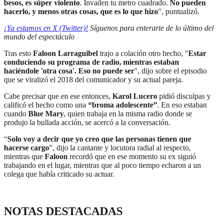
besos, es súper violento
. Invaden tu metro cuadrado.
No pueden
hacerlo, y menos otras cosas, que es lo que hizo
", puntualizó.
¡Ya estamos en X (Twitter)!
Síguenos para enterarte de lo último del
mundo del espectáculo
Tras esto
Faloon Larraguibel
trajo a colación otro hecho, "
Estar
conduciendo su programa de radio, mientras estaban
haciéndole 'otra cosa'. Eso no puede ser
", dijo sobre el episodio
que se viralizó el 2018 del comunicador y su actual pareja.
Cabe precisar que en ese entonces,
Karol Lucero
pidió disculpas y
calificó el hecho como una
“broma adolescente”
. En eso estaban
cuando
Blue Mary
, quien trabaja en la misma radio donde se
produjo la bullada acción, se acercó a la conversación.
“
Solo voy a decir que yo creo que las personas tienen que
hacerse cargo
”, dijo la cantante y locutora radial al respecto,
mientras que
Faloon
recordó que en ese momento su ex siguió
trabajando en el lugar, mientras que al poco tiempo echaron a un
colega que había criticado su actuar.
NOTAS DESTACADAS