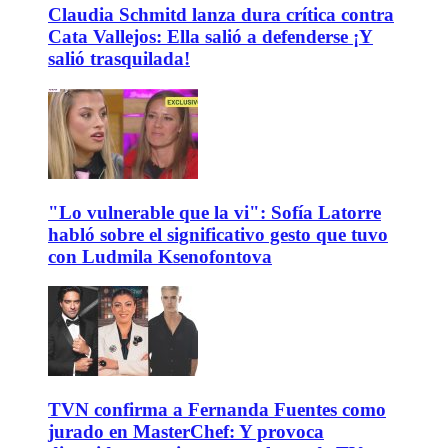
Claudia Schmitd lanza dura crítica contra
Cata Vallejos: Ella salió a defenderse ¡Y
salió trasquilada!
"Lo vulnerable que la vi": Sofía Latorre
habló sobre el significativo gesto que tuvo
con Ludmila Ksenofontova
TVN confirma a Fernanda Fuentes como
jurado en MasterChef: Y provoca