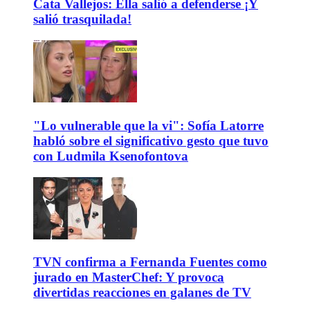
Cata Vallejos: Ella salió a defenderse ¡Y
salió trasquilada!
"Lo vulnerable que la vi": Sofía Latorre
habló sobre el significativo gesto que tuvo
con Ludmila Ksenofontova
TVN confirma a Fernanda Fuentes como
jurado en MasterChef: Y provoca
divertidas reacciones en galanes de TV