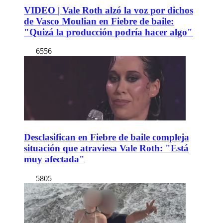
VIDEO | Vale Roth alzó la voz por dichos
de Vasco Moulian en Fiebre de baile:
"Quizá la producción podría hacer algo"
6556
Desclasifican en Fiebre de baile compleja
situación que atraviesa Vale Roth: "Está
muy afectada"
5805