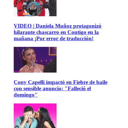
VIDEO | Daniela Muñoz protagonizó
hilarante chascarro en Contigo en la
mañana ¡Por error de traducción!
Cony Capelli impactó en Fiebre de baile
con sensible anuncio: "Falleció el
domingo"