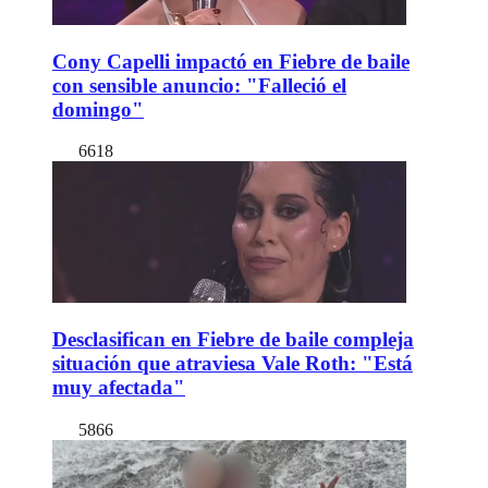
Cony Capelli impactó en Fiebre de baile
con sensible anuncio: "Falleció el
domingo"
6618
Desclasifican en Fiebre de baile compleja
situación que atraviesa Vale Roth: "Está
muy afectada"
5866