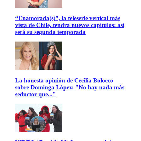
“Enamorada(s)”, la teleserie vertical más
vista de Chile, tendrá nuevos capítulos: así
será su segunda temporada
La honesta opinión de Cecilia Bolocco
sobre Dominga López: "No hay nada más
seductor que..."