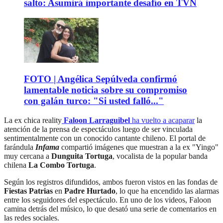
salto: Asumirá importante desafío en TVN
FOTO | Angélica Sepúlveda confirmó
lamentable noticia sobre su compromiso
con galán turco: "Si usted falló..."
La ex chica reality
Faloon Larraguibel
ha vuelto a acaparar
la
atención de la prensa de espectáculos luego de ser vinculada
sentimentalmente con un conocido cantante chileno. El portal de
farándula
Infama
compartió imágenes que muestran a la ex "Yingo"
muy cercana a
Dunguita Tortuga
, vocalista de la popular banda
chilena
La Combo Tortuga
.
Según los registros difundidos, ambos fueron vistos en las fondas de
Fiestas Patrias
en
Padre Hurtado
, lo que ha encendido las alarmas
entre los seguidores del espectáculo. En uno de los videos, Faloon
camina detrás del músico, lo que desató una serie de comentarios en
las redes sociales.