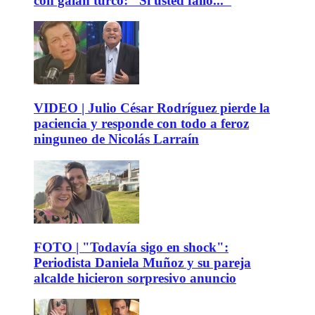
con galán turco: "Si usted falló..."
VIDEO | Julio César Rodríguez pierde la
paciencia y responde con todo a feroz
ninguneo de Nicolás Larraín
FOTO | "Todavía sigo en shock":
Periodista Daniela Muñoz y su pareja
alcalde hicieron sorpresivo anuncio