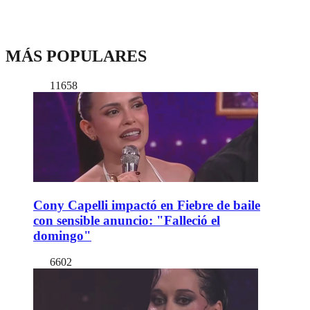
MÁS POPULARES
11658
Cony Capelli impactó en Fiebre de baile
con sensible anuncio: "Falleció el
domingo"
6602