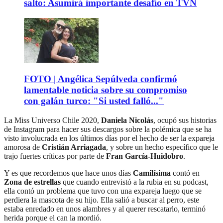
salto: Asumirá importante desafío en TVN
FOTO | Angélica Sepúlveda confirmó
lamentable noticia sobre su compromiso
con galán turco: "Si usted falló..."
La Miss Universo Chile 2020,
Daniela Nicolás
, ocupó sus historias
de Instagram para hacer sus descargos sobre la polémica que se ha
visto involucrada en los últimos días por el hecho de ser la expareja
amorosa de
Cristián Arriagada
, y sobre un hecho específico que le
trajo fuertes críticas por parte de
Fran García-Huidobro
.
Y es que recordemos que hace unos días
Camilísima
contó en
Zona de estrellas
que cuando entrevistó a la rubia en su podcast,
ella contó un problema que tuvo con una expareja luego que se
perdiera la mascota de su hijo. Ella salió a buscar al perro, este
estaba enredado en unos alambres y al querer rescatarlo, terminó
herida porque el can la mordió.