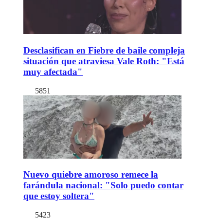
Desclasifican en Fiebre de baile compleja
situación que atraviesa Vale Roth: "Está
muy afectada"
5851
Nuevo quiebre amoroso remece la
farándula nacional: "Solo puedo contar
que estoy soltera"
5423