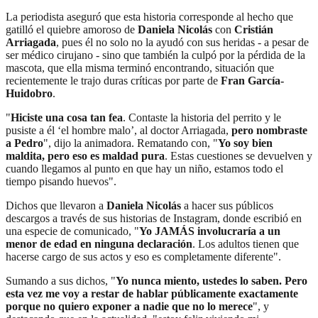
La periodista aseguró que esta historia corresponde al hecho que
gatilló el quiebre amoroso de
Daniela Nicolás
con
Cristián
Arriagada
, pues él no solo no la ayudó con sus heridas - a pesar de
ser médico cirujano - sino que también la culpó por la pérdida de la
mascota, que ella misma terminó encontrando, situación que
recientemente le trajo duras críticas por parte de
Fran García-
Huidobro
.
"
Hiciste una cosa tan fea
. Contaste la historia del perrito y le
pusiste a él ‘el hombre malo’, al doctor Arriagada,
pero nombraste
a Pedro
", dijo la animadora. Rematando con, "
Yo soy bien
maldita, pero eso es maldad pura
. Estas cuestiones se devuelven y
cuando llegamos al punto en que hay un niño, estamos todo el
tiempo pisando huevos".
Dichos que llevaron a
Daniela Nicolás
a hacer sus públicos
descargos a través de sus historias de Instagram, donde escribió en
una especie de comunicado, "
Yo JAMÁS involucraría a un
menor de edad en ninguna declaración
. Los adultos tienen que
hacerse cargo de sus actos y eso es completamente diferente".
Sumando a sus dichos, "
Yo nunca miento, ustedes lo saben. Pero
esta vez me voy a restar de hablar públicamente exactamente
porque no quiero exponer a nadie que no lo merece
", y