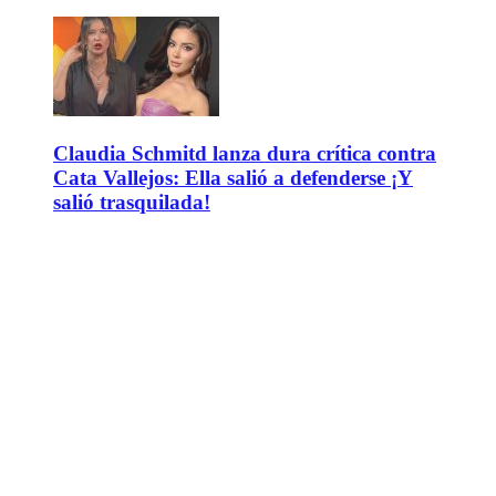
Claudia Schmitd lanza dura crítica contra
Cata Vallejos: Ella salió a defenderse ¡Y
salió trasquilada!