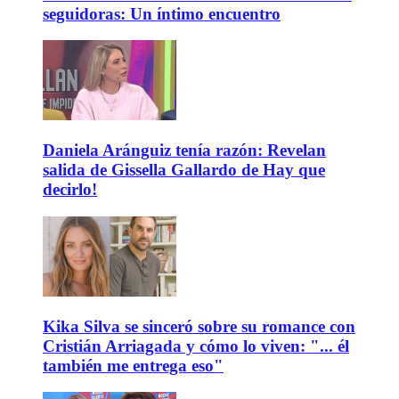
seguidoras: Un íntimo encuentro
Daniela Aránguiz tenía razón: Revelan
salida de Gissella Gallardo de Hay que
decirlo!
Kika Silva se sinceró sobre su romance con
Cristián Arriagada y cómo lo viven: "... él
también me entrega eso"