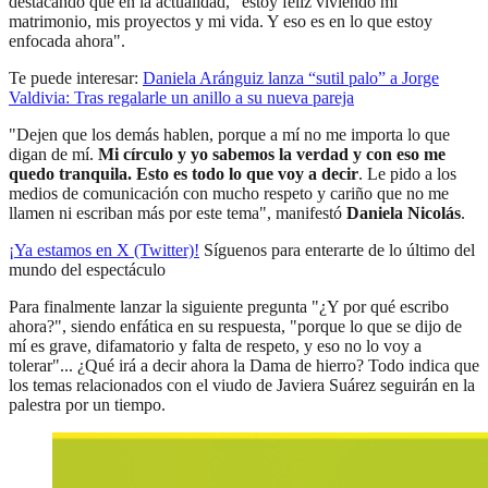
destacando que en la actualidad, "estoy feliz viviendo mi
matrimonio, mis proyectos y mi vida. Y eso es en lo que estoy
enfocada ahora".
Te puede interesar:
Daniela Aránguiz lanza “sutil palo” a Jorge
Valdivia: Tras regalarle un anillo a su nueva pareja
"Dejen que los demás hablen, porque a mí no me importa lo que
digan de mí.
Mi círculo y yo sabemos la verdad y con eso me
quedo tranquila. Esto es todo lo que voy a decir
. Le pido a los
medios de comunicación con mucho respeto y cariño que no me
llamen ni escriban más por este tema", manifestó
Daniela Nicolás
.
¡Ya estamos en X (Twitter)!
Síguenos para enterarte de lo último del
mundo del espectáculo
Para finalmente lanzar la siguiente pregunta "¿Y por qué escribo
ahora?", siendo enfática en su respuesta, "porque lo que se dijo de
mí es grave, difamatorio y falta de respeto, y eso no lo voy a
tolerar"... ¿Qué irá a decir ahora la Dama de hierro? Todo indica que
los temas relacionados con el viudo de Javiera Suárez seguirán en la
palestra por un tiempo.