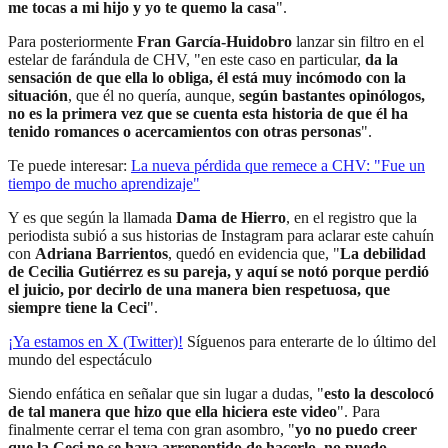
me tocas a mi hijo y yo te quemo la casa
".
Para posteriormente
Fran García-Huidobro
lanzar sin filtro en el
estelar de farándula de CHV, "en este caso en particular,
da la
sensación de que ella lo obliga, él está muy incómodo con la
situación
, que él no quería, aunque,
según bastantes opinólogos,
no es la primera vez que se cuenta esta historia de que él ha
tenido romances o acercamientos con otras personas
".
Te puede interesar:
La nueva pérdida que remece a CHV: "Fue un
tiempo de mucho aprendizaje"
Y es que según la llamada
Dama de Hierro
, en el registro que la
periodista subió a sus historias de Instagram para aclarar este cahuín
con
Adriana Barrientos
, quedó en evidencia que, "
La debilidad
de Cecilia Gutiérrez es su pareja, y aquí se notó porque perdió
el juicio, por decirlo de una manera bien respetuosa, que
siempre tiene la Ceci
".
¡Ya estamos en X (Twitter)!
Síguenos para enterarte de lo último del
mundo del espectáculo
Siendo enfática en señalar que sin lugar a dudas, "
esto la descolocó
de tal manera que hizo que ella hiciera este video
". Para
finalmente cerrar el tema con gran asombro, "
yo no puedo creer
que la Ceci no se haya arrepentido de hacerlo, no puedo