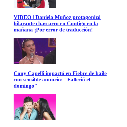
VIDEO | Daniela Muñoz protagonizó
hilarante chascarro en Contigo en la
mañana ¡Por error de traducción!
Cony Capelli impactó en Fiebre de baile
con sensible anuncio: "Falleció el
domingo"