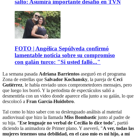
salto: Asumirá importante desafío en TVN
FOTO | Angélica Sepúlveda confirmó
lamentable noticia sobre su compromiso
con galán turco: "Si usted falló..."
La semana pasada
Adriana Barrientos
aseguró en el programa
Zona de estrellas que
Salvador Kochansky
, la pareja de
Ceci
Gutiérrez
, le había enviado unos comprometedores mensajes, pero
que luego los borró. Y la periodista de espectáculos salió a
desmentirla con un video donde aparece ella junto a su galán, lo que
descolocó a
Fran García-Huidobro
.
Tal como lo hizo saber con su deslenguado análisis al material
audiovisual que hizo la llamada
Miss Bombastic
junto al padre de
su hija. "
Ese lenguaje no verbal de Cecilia lo dice todo
", partió
diciendo la animadora de Primer plano. Y aseveró, "
A ver, todas las
mujeres tenemos una debilidad, en el caso mío es mi hijo, a mí