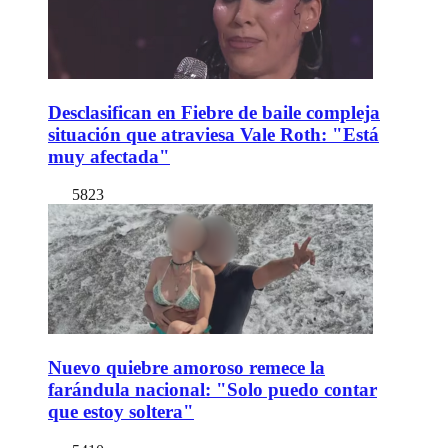
Desclasifican en Fiebre de baile compleja
situación que atraviesa Vale Roth: "Está
muy afectada"
5823
Nuevo quiebre amoroso remece la
farándula nacional: "Solo puedo contar
que estoy soltera"