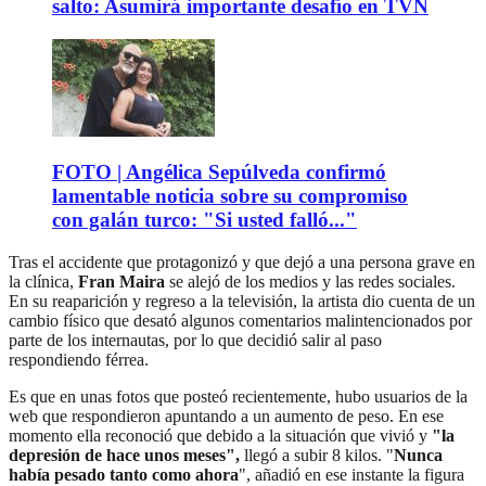
salto: Asumirá importante desafío en TVN
FOTO | Angélica Sepúlveda confirmó
lamentable noticia sobre su compromiso
con galán turco: "Si usted falló..."
Tras el accidente que protagonizó y que dejó a una persona grave en
la clínica,
Fran Maira
se alejó de los medios y las redes sociales.
En su reaparición y regreso a la televisión, la artista dio cuenta de un
cambio físico que desató algunos comentarios malintencionados por
parte de los internautas, por lo que decidió salir al paso
respondiendo férrea.
Es que en unas fotos que posteó recientemente, hubo usuarios de la
web que respondieron apuntando a un aumento de peso. En ese
momento ella reconoció que debido a la situación que vivió y
"la
depresión de hace unos meses",
llegó a subir 8 kilos. "
Nunca
había pesado tanto como ahora
", añadió en ese instante la figura