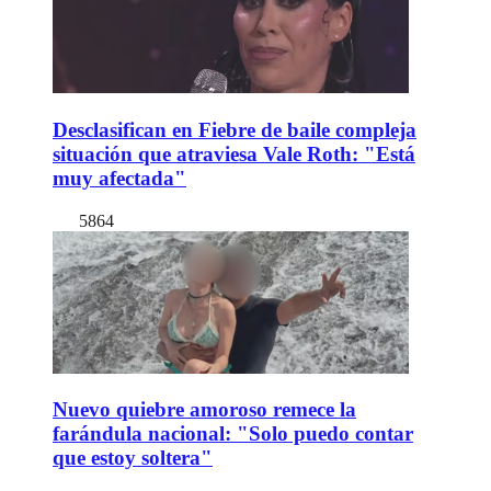
Desclasifican en Fiebre de baile compleja
situación que atraviesa Vale Roth: "Está
muy afectada"
5864
Nuevo quiebre amoroso remece la
farándula nacional: "Solo puedo contar
que estoy soltera"