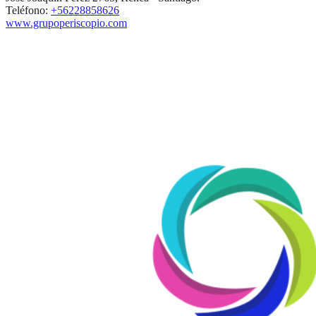
Teléfono:
+56228858626
www.grupoperiscopio.com