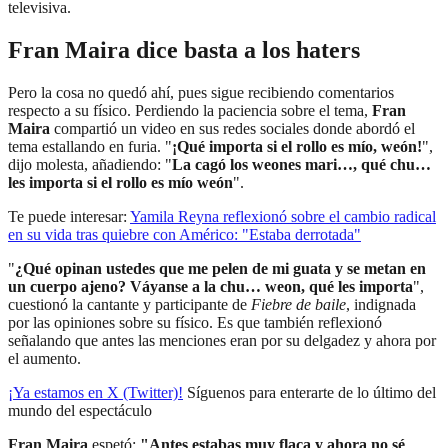
televisiva.
Fran Maira dice basta a los haters
Pero la cosa no quedó ahí, pues sigue recibiendo comentarios
respecto a su físico. Perdiendo la paciencia sobre el tema,
Fran
Maira
compartió un video en sus redes sociales donde abordó el
tema estallando en furia. "
¡Qué importa si el rollo es mío, weón!
",
dijo molesta, añadiendo: "
La cagó los weones mari…, qué chu…
les importa si el rollo es mío weón
".
Te puede interesar:
Yamila Reyna reflexionó sobre el cambio radical
en su vida tras quiebre con Américo: "Estaba derrotada"
"
¿Qué opinan ustedes que me pelen de mi guata y se metan en
un cuerpo ajeno? Váyanse a la chu… weon, qué les importa
",
cuestionó la cantante y participante de
Fiebre de baile
, indignada
por las opiniones sobre su físico. Es que también reflexionó
señalando que antes las menciones eran por su delgadez y ahora por
el aumento.
¡Ya estamos en X (Twitter)!
Síguenos para enterarte de lo último del
mundo del espectáculo
Fran Maira
espetó:
"Antes estabas muy flaca y ahora no sé