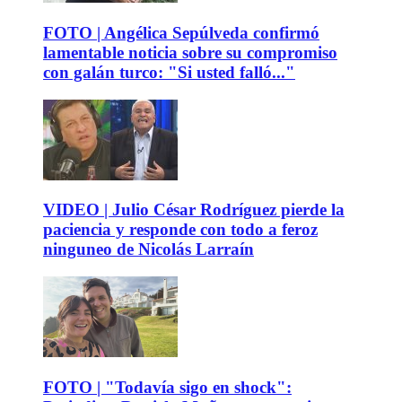
FOTO | Angélica Sepúlveda confirmó
lamentable noticia sobre su compromiso
con galán turco: "Si usted falló..."
VIDEO | Julio César Rodríguez pierde la
paciencia y responde con todo a feroz
ninguneo de Nicolás Larraín
FOTO | "Todavía sigo en shock":