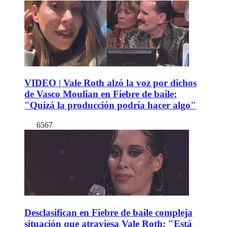
VIDEO | Vale Roth alzó la voz por dichos
de Vasco Moulian en Fiebre de baile:
"Quizá la producción podría hacer algo"
6567
Desclasifican en Fiebre de baile compleja
situación que atraviesa Vale Roth: "Está