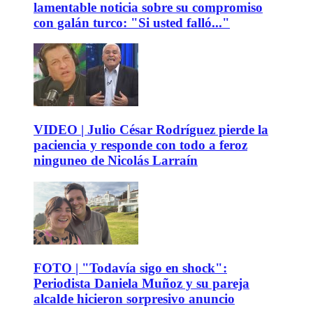
lamentable noticia sobre su compromiso
con galán turco: "Si usted falló..."
VIDEO | Julio César Rodríguez pierde la
paciencia y responde con todo a feroz
ninguneo de Nicolás Larraín
FOTO | "Todavía sigo en shock":
Periodista Daniela Muñoz y su pareja
alcalde hicieron sorpresivo anuncio