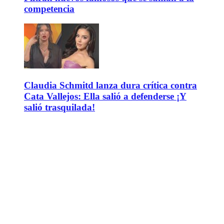
competencia
Claudia Schmitd lanza dura crítica contra
Cata Vallejos: Ella salió a defenderse ¡Y
salió trasquilada!