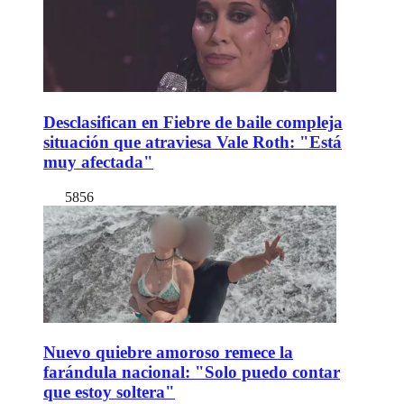
Desclasifican en Fiebre de baile compleja
situación que atraviesa Vale Roth: "Está
muy afectada"
5856
Nuevo quiebre amoroso remece la
farándula nacional: "Solo puedo contar
que estoy soltera"