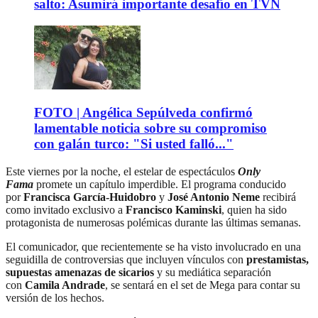
salto: Asumirá importante desafío en TVN
FOTO | Angélica Sepúlveda confirmó
lamentable noticia sobre su compromiso
con galán turco: "Si usted falló..."
Este viernes por la noche, el estelar de espectáculos
Only
Fama
promete un capítulo imperdible. El programa conducido
por
Francisca García-Huidobro
y
José Antonio Neme
recibirá
como invitado exclusivo a
Francisco Kaminski
, quien ha sido
protagonista de numerosas polémicas durante las últimas semanas.
El comunicador, que recientemente se ha visto involucrado en una
seguidilla de controversias que incluyen vínculos con
prestamistas,
supuestas amenazas de sicarios
y su mediática separación
con
Camila Andrade
, se sentará en el set de Mega para contar su
versión de los hechos.