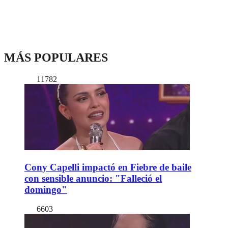
MÁS POPULARES
11782
Cony Capelli impactó en Fiebre de baile
con sensible anuncio: "Falleció el
domingo"
6603