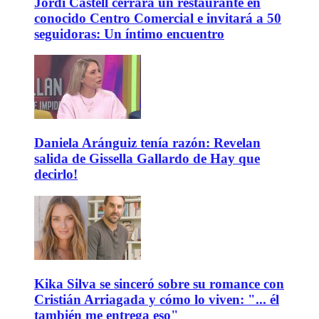
Jordi Castell cerrará un restaurante en
conocido Centro Comercial e invitará a 50
seguidoras: Un íntimo encuentro
Daniela Aránguiz tenía razón: Revelan
salida de Gissella Gallardo de Hay que
decirlo!
Kika Silva se sinceró sobre su romance con
Cristián Arriagada y cómo lo viven: "... él
también me entrega eso"