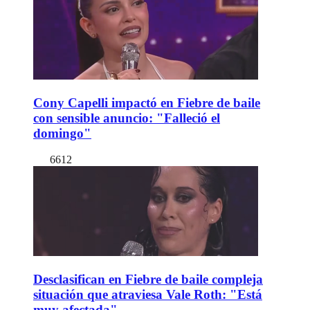
Cony Capelli impactó en Fiebre de baile
con sensible anuncio: "Falleció el
domingo"
6612
Desclasifican en Fiebre de baile compleja
situación que atraviesa Vale Roth: "Está
muy afectada"