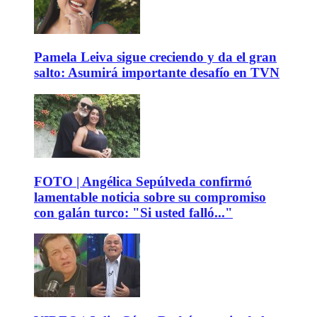
Pamela Leiva sigue creciendo y da el gran
salto: Asumirá importante desafío en TVN
FOTO | Angélica Sepúlveda confirmó
lamentable noticia sobre su compromiso
con galán turco: "Si usted falló..."