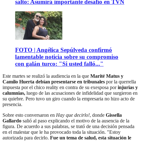
salto: Asumirá importante desafío en TVN
FOTO | Angélica Sepúlveda confirmó
lamentable noticia sobre su compromiso
con galán turco: "Si usted falló..."
Este martes se realizó la audiencia en la que
Marité Matus y
Camilo Huerta debían presentarse en tribunales
por la querrella
impuesta por el chico reality en contra de su exesposa por
injurias y
calumnias,
luego de las acusaciones de infidelidad que surgieron en
su quiebre. Pero tuvo un giro cuando la empresaria no hizo acto de
presencia.
Sobre esto conversaron en
Hay que decirlo!
, donde
Gissella
Gallardo
salió al paso explicando el motivo de la ausencia de la
figura. De acuerdo a sus palabras, se trató de una decisión pensada
en el malestar que le ha provocado toda la situación. "Estoy
autorizada para decirlo.
Fue un tema de salud, esta situación le