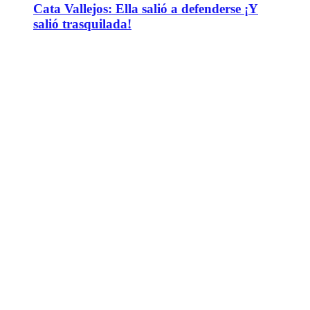
Cata Vallejos: Ella salió a defenderse ¡Y
salió trasquilada!