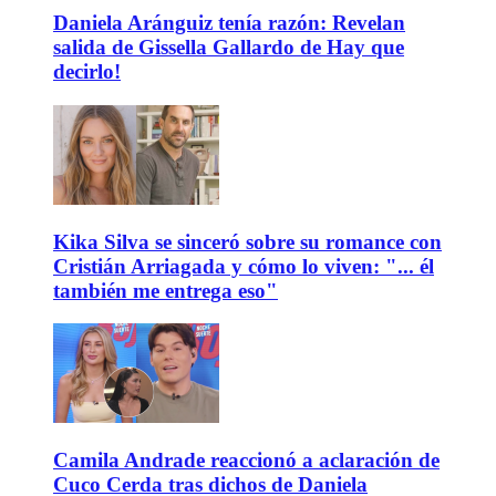
Daniela Aránguiz tenía razón: Revelan
salida de Gissella Gallardo de Hay que
decirlo!
Kika Silva se sinceró sobre su romance con
Cristián Arriagada y cómo lo viven: "... él
también me entrega eso"
Camila Andrade reaccionó a aclaración de
Cuco Cerda tras dichos de Daniela