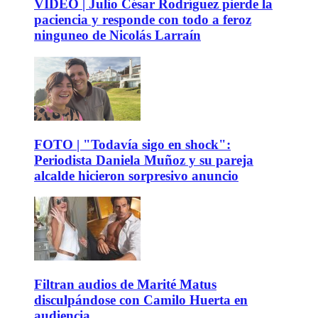
VIDEO | Julio César Rodríguez pierde la
paciencia y responde con todo a feroz
ninguneo de Nicolás Larraín
FOTO | "Todavía sigo en shock":
Periodista Daniela Muñoz y su pareja
alcalde hicieron sorpresivo anuncio
Filtran audios de Marité Matus
disculpándose con Camilo Huerta en
audiencia