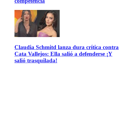
competencia
Claudia Schmitd lanza dura crítica contra
Cata Vallejos: Ella salió a defenderse ¡Y
salió trasquilada!