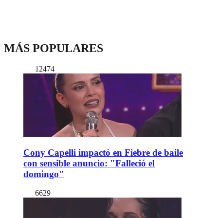
MÁS POPULARES
12474
Cony Capelli impactó en Fiebre de baile
con sensible anuncio: "Falleció el
domingo"
6629