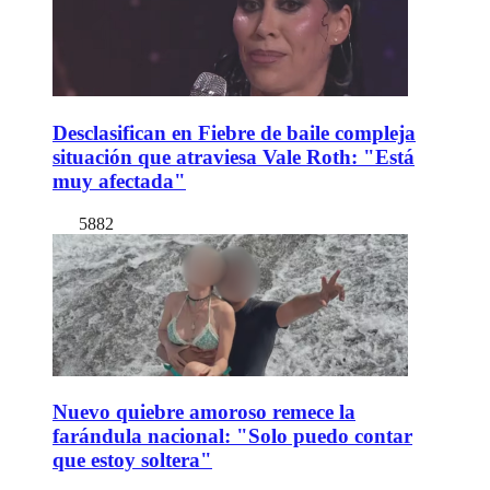
Desclasifican en Fiebre de baile compleja
situación que atraviesa Vale Roth: "Está
muy afectada"
5882
Nuevo quiebre amoroso remece la
farándula nacional: "Solo puedo contar
que estoy soltera"