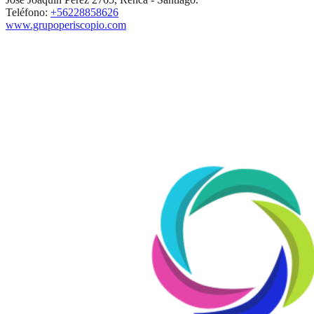
Teléfono:
+56228858626
www.grupoperiscopio.com