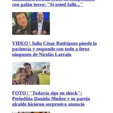
con galán turco: "Si usted falló..."
VIDEO | Julio César Rodríguez pierde la
paciencia y responde con todo a feroz
ninguneo de Nicolás Larraín
FOTO | "Todavía sigo en shock":
Periodista Daniela Muñoz y su pareja
alcalde hicieron sorpresivo anuncio