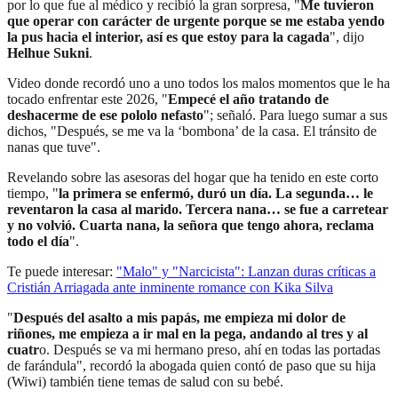
por lo que fue al médico y recibió la gran sorpresa, "
Me tuvieron
que operar con carácter de urgente porque se me estaba yendo
la pus hacia el interior, así es que estoy para la cagada
", dijo
Helhue Sukni
.
Video donde recordó uno a uno todos los malos momentos que le ha
tocado enfrentar este 2026, "
Empecé el año tratando de
deshacerme de ese pololo nefasto
"; señaló. Para luego sumar a sus
dichos, "Después, se me va la ‘bombona’ de la casa. El tránsito de
nanas que tuve".
Revelando sobre las asesoras del hogar que ha tenido en este corto
tiempo, "
la primera se enfermó, duró un día. La segunda… le
reventaron la casa al marido. Tercera nana… se fue a carretear
y no volvió. Cuarta nana, la señora que tengo ahora, reclama
todo el día
".
Te puede interesar:
"Malo" y "Narcicista": Lanzan duras críticas a
Cristián Arriagada ante inminente romance con Kika Silva
"
Después del asalto a mis papás, me empieza mi dolor de
riñones, me empieza a ir mal en la pega, andando al tres y al
cuatr
o. Después se va mi hermano preso, ahí en todas las portadas
de farándula", recordó la abogada quien contó de paso que su hija
(Wiwi) también tiene temas de salud con su bebé.