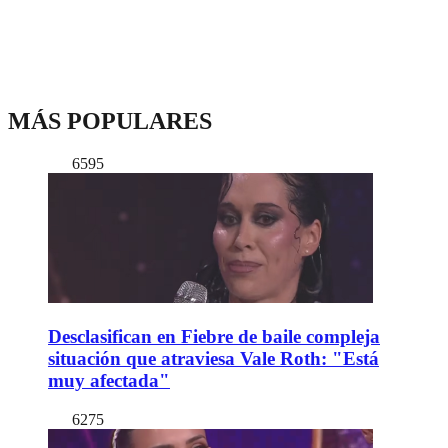
MÁS POPULARES
6595
Desclasifican en Fiebre de baile compleja
situación que atraviesa Vale Roth: "Está
muy afectada"
6275