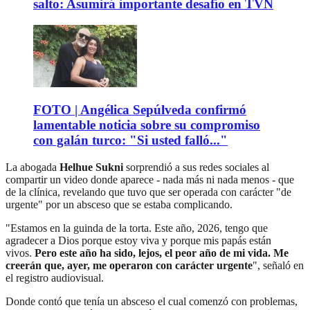
salto: Asumirá importante desafío en TVN
FOTO | Angélica Sepúlveda confirmó
lamentable noticia sobre su compromiso
con galán turco: "Si usted falló..."
La abogada
Helhue Sukni
sorprendió a sus redes sociales al
compartir un video donde aparece - nada más ni nada menos - que
de la clínica, revelando que tuvo que ser operada con carácter "de
urgente" por un absceso que se estaba complicando.
"Estamos en la guinda de la torta. Este año, 2026, tengo que
agradecer a Dios porque estoy viva y porque mis papás están
vivos.
Pero este año ha sido, lejos, el peor año de mi vida. Me
creerán que, ayer, me operaron con carácter urgente
", señaló en
el registro audiovisual.
Donde contó que tenía un absceso el cual comenzó con problemas,