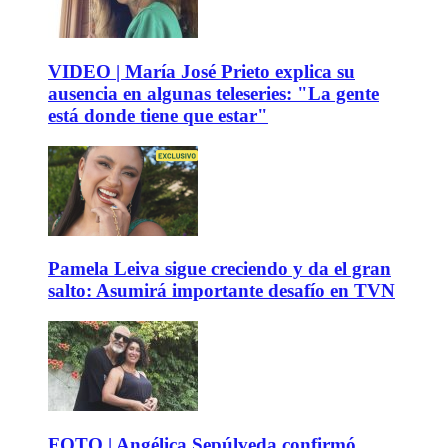
VIDEO | María José Prieto explica su
ausencia en algunas teleseries: "La gente
está donde tiene que estar"
Pamela Leiva sigue creciendo y da el gran
salto: Asumirá importante desafío en TVN
FOTO | Angélica Sepúlveda confirmó