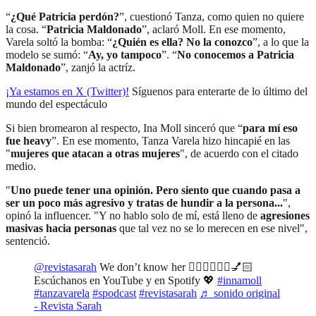
“
¿Qué Patricia perdón?
”, cuestionó Tanza, como quien no quiere
la cosa. “
Patricia Maldonado
”, aclaró Moll. En ese momento,
Varela soltó la bomba: “
¿Quién es ella? No la conozco
”, a lo que la
modelo se sumó: “
Ay, yo tampoco
”. “
No conocemos a Patricia
Maldonado
”, zanjó la actríz.
¡Ya estamos en X (Twitter)!
Síguenos para enterarte de lo último del
mundo del espectáculo
Si bien bromearon al respecto, Ina Moll sinceró que “
para mí eso
fue heavy
”. En ese momento, Tanza Varela hizo hincapié en las
"
mujeres que atacan a otras mujeres
", de acuerdo con el citado
medio.
"
Uno puede tener una opinión. Pero siento que cuando pasa a
ser un poco más agresivo y tratas de hundir a la persona...
",
opinó la influencer. "Y no hablo solo de mí, está lleno de
agresiones
masivas hacia personas
que tal vez no se lo merecen en ese nivel",
sentenció.
@revistasarah
We don’t know her 💁🏼‍♀️💁🏼‍♀️💅🏻
Escúchanos en YouTube y en Spotify 💖
#innamoll
#tanzavarela
#spodcast
#revistasarah
♬ sonido original
- Revista Sarah