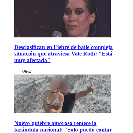
Desclasifican en Fiebre de baile compleja
situación que atraviesa Vale Roth: "Está
muy afectada"
5864
Nuevo quiebre amoroso remece la
farándula nacional: "Solo puedo contar