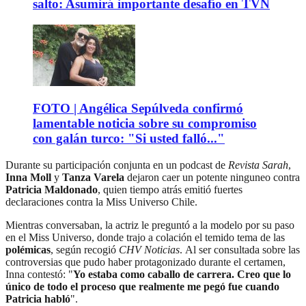
salto: Asumirá importante desafío en TVN
FOTO | Angélica Sepúlveda confirmó
lamentable noticia sobre su compromiso
con galán turco: "Si usted falló..."
Durante su participación conjunta en un podcast de
Revista Sarah
,
Inna Moll
y
Tanza Varela
dejaron caer un potente ninguneo contra
Patricia Maldonado
, quien tiempo atrás emitió fuertes
declaraciones contra la Miss Universo Chile.
Mientras conversaban, la actriz le preguntó a la modelo por su paso
en el Miss Universo, donde trajo a colación el temido tema de las
polémicas
, según recogió
CHV Noticias
. Al ser consultada sobre las
controversias que pudo haber protagonizado durante el certamen,
Inna contestó: "
Yo estaba como caballo de carrera. Creo que lo
único de todo el proceso que realmente me pegó fue cuando
Patricia habló
".