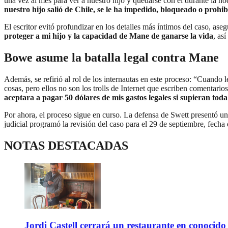
una vez al mes para ver a nuestro hijo y quedarse con él durante la no
nuestro hijo salió de Chile, se le ha impedido, bloqueado o prohib
El escritor evitó profundizar en los detalles más íntimos del caso, ase
proteger a mi hijo y la capacidad de Mane de ganarse la vida
, as
Bowe asume la batalla legal contra Mane
Además, se refirió al rol de los internautas en este proceso: “Cuando 
cosas, pero ellos no son los trolls de Internet que escriben comentario
aceptara a pagar 50 dólares de mis gastos legales si supieran toda 
Por ahora, el proceso sigue en curso. La defensa de Swett presentó un
judicial programó la revisión del caso para el 29 de septiembre, fecha
NOTAS DESTACADAS
Jordi Castell cerrará un restaurante en conocid