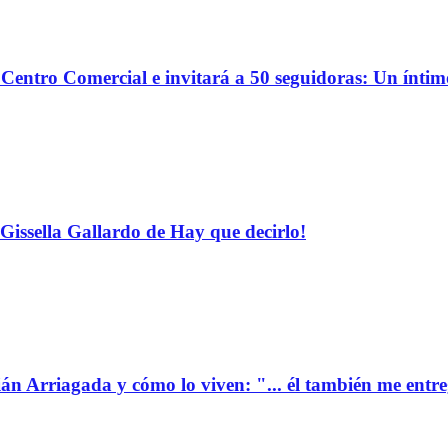
o Centro Comercial e invitará a 50 seguidoras: Un ínti
Gissella Gallardo de Hay que decirlo!
ián Arriagada y cómo lo viven: "... él también me entr