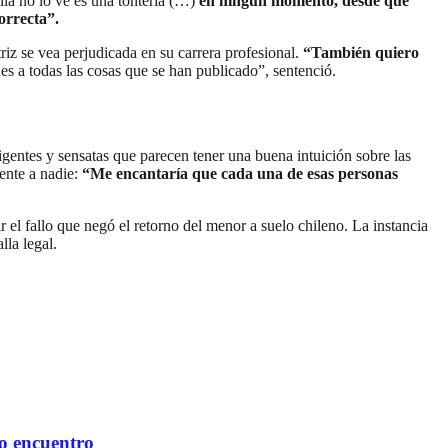
lla no lo ve es una tontería (…)
en ningún momento, desde que
orrecta”.
triz se vea perjudicada en su carrera profesional.
“También quiero
ones a todas las cosas que se han publicado”, sentenció.
ligentes y sensatas que parecen tener una buena intuición sobre las
rente a nadie:
“Me encantaría que cada una de esas personas
el fallo que negó el retorno del menor a suelo chileno. La instancia
lla legal.
mo encuentro