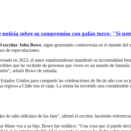
oticia sobre su compromiso con galán turco: "Si usted
el escritor John Bowe
, sigue generando controversia en el mundo del e
ses de especulaciones.
enviado en 2023, el autor estadounidense manifestó su incomodidad frent
rribles que he recibido de personas que viven en un mundo de fantasía y
pinión“, señaló Bowe de entrada.
a Estados Unidos para compartir las celebraciones de fin de año con su 
regreso a Chile tras el viaje. La artista ha invertido una considerable c
de odio ridículos de los fans”, afirmó el escritor, haciendo referencia 
que Mane vea a su hijo, Bowe fue enfático: “Una cosa que sí puedo de