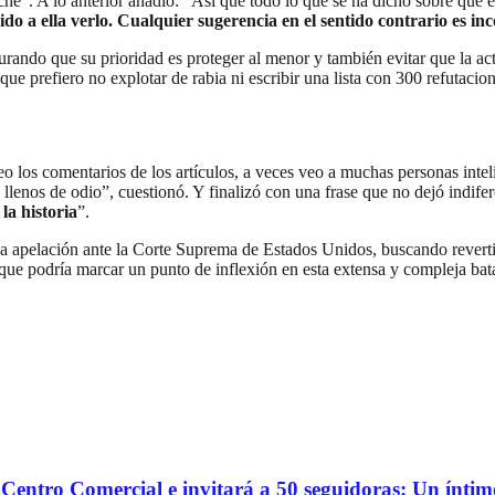
che”. A lo anterior añadió: “Así que todo lo que se ha dicho sobre que e
ido a ella verlo. Cualquier sugerencia en el sentido contrario es inc
gurando que su prioridad es proteger al menor y también evitar que la ac
í que prefiero no explotar de rabia ni escribir una lista con 300 refutaci
leo los comentarios de los artículos, a veces veo a muchas personas inte
s llenos de odio”, cuestionó. Y finalizó con una frase que no dejó indife
la historia
”.
a apelación ante la Corte Suprema de Estados Unidos, buscando revertir 
 que podría marcar un punto de inflexión en esta extensa y compleja bata
o Centro Comercial e invitará a 50 seguidoras: Un ínti