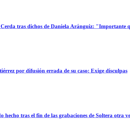
Cerda tras dichos de Daniela Aránguiz: "Importante 
érrez por difusión errada de su caso: Exige disculpas
 hecho tras el fin de las grabaciones de Soltera otra v