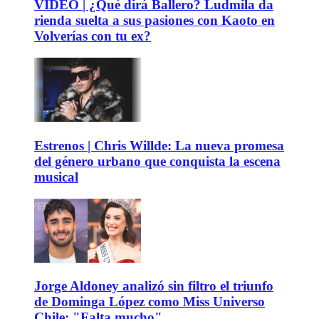
VIDEO | ¿Qué dirá Ballero? Ludmila da
rienda suelta a sus pasiones con Kaoto en
Volverías con tu ex?
Estrenos | Chris Willde: La nueva promesa
del género urbano que conquista la escena
musical
Jorge Aldoney analizó sin filtro el triunfo
de Dominga López como Miss Universo
Chile: "Falta mucho"