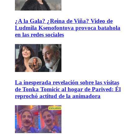
¿A la Gala? ¿Reina de Viña? Video de
Ludmila Ksenofontova provoca batahola
en las redes sociales
La inesperada revelación sobre las visitas
de Tonka Tomicic al hogar de Parived: Él
reprochó actitud de la animadora