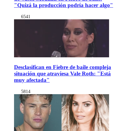
"Quizá la producción podría hacer algo"
6541
Desclasifican en Fiebre de baile compleja
situación que atraviesa Vale Roth: "Está
muy afectada"
5814