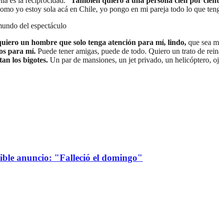
la es la reciprocidad. "
También quiero a una persona cien por cien
"Como yo estoy sola acá en Chile, yo pongo en mi pareja todo lo que ten
 mundo del espectáculo
quiero un hombre que solo tenga atención para mí, lindo,
que sea m
jos para mí.
Puede tener amigas, puede de todo. Quiero un trato de rei
an los bigotes.
Un par de mansiones, un jet privado, un helicóptero, oja
sible anuncio: "Falleció el domingo"