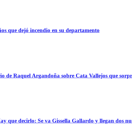
os que dejó incendio en su departamento
ario de Raquel Argandoña sobre Cata Vallejos que sor
que decirlo: Se va Gissella Gallardo y llegan dos nu