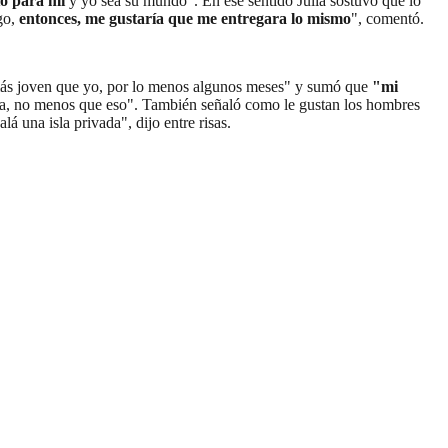
to para mí
y yo sea su mundo". En ese sentido Julia sostuvo que lo
go,
entonces, me gustaría que me entregara lo mismo
", comentó.
ás joven que yo, por lo menos algunos meses" y sumó que
"mi
na, no menos que eso". También señaló como le gustan los hombres
lá una isla privada", dijo entre risas.