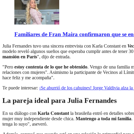
Familiares de Fran Maira confirmaron que se enc
Julia Fernandes tuvo una sincera entrevista con Karla Constant en
Vec
modelo reveló algunos sueños que esperaba cumplir antes de tener 30 a
mansión en París
", dijo de entrada.
"Pero
estoy contenta de lo que he obtenido
. Vengo de una familia m
relaciones con mujeres". Asimismo la participante de Vecinos al Lími
hace feliz y me acompaña".
Te puede interesar:
¡Se aburrió de los cahuines! Jorge Valdivia alza l
La pareja ideal para Julia Fernandes
En su diálogo con
Karla Constant
la brasileña entró en detalles sob
mujer muy independiente desde chica.
Mantengo a toda mi familia
.
tenga lo suyo", aseveró.