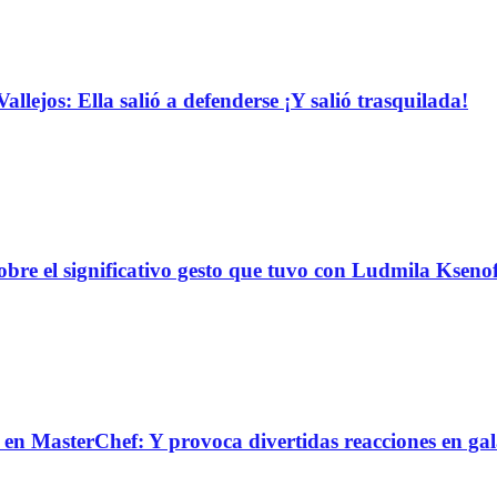
llejos: Ella salió a defenderse ¡Y salió trasquilada!
obre el significativo gesto que tuvo con Ludmila Ksen
n MasterChef: Y provoca divertidas reacciones en ga