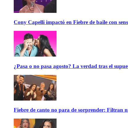
Cony Capelli impactó en Fiebre de baile con sen
¿Pasa o no pasa agosto? La verdad tras el supue
Fiebre de canto no para de sorprender: Filtran 