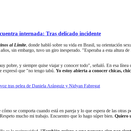
uentra internada: Tras delicado incidente
inos al Límite
, donde habló sobre su vida en Brasil, su orientación sex
ños, sin embargo, tuvo un giro inesperado. "Esperaba a esta altura de 
uy pobre, y siempre quise viajar y conocer todo", señaló. En esa línea
te expresó que "no tengo tabú.
Yo estoy abierta a conocer chicas, chi
a voz tras pelea de Daniela Aránguiz y Nidyan Fabregat
re cómo se comporta cuando está en pareja y lo que espera de las otras p
 Respeto mucho mi trabajo. Encuentro que lo hago súper bien.
Quiero u