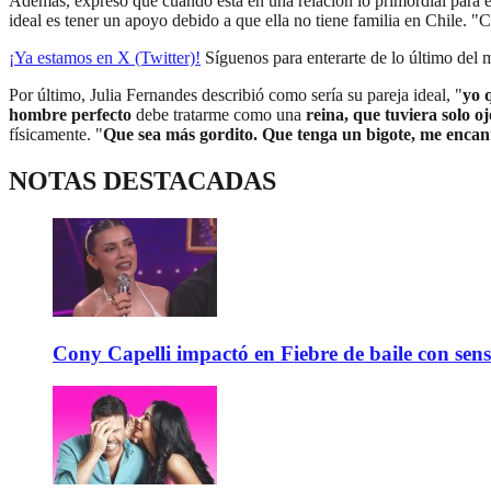
Además, expresó que cuando está en una relación lo primordial para el
ideal es tener un apoyo debido a que ella no tiene familia en Chile. 
¡Ya estamos en X (Twitter)!
Síguenos para enterarte de lo último del
Por último, Julia Fernandes describió como sería su pareja ideal, "
yo 
hombre perfecto
debe tratarme como una
reina, que tuviera solo o
físicamente. "
Que sea más gordito. Que tenga un bigote, me encant
NOTAS DESTACADAS
Cony Capelli impactó en Fiebre de baile con sen