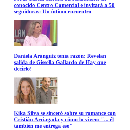
conocido Centro Comercial e invitará a 50
seguidoras: Un íntimo encuentro
Daniela Aránguiz tenía razón: Revelan
salida de Gissella Gallardo de Hay que
decirlo!
Kika Silva se sinceró sobre su romance con
Cristián Arriagada y cómo lo viven: "... él
también me entrega eso"