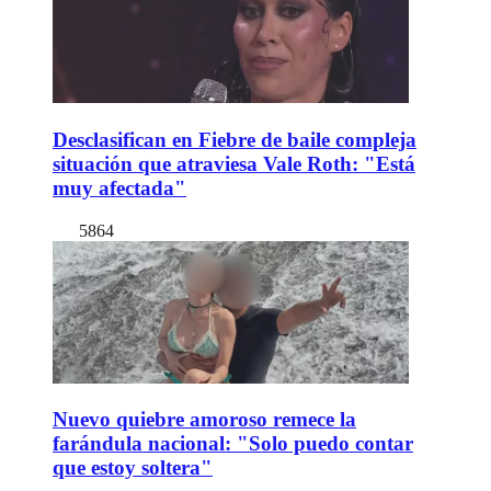
Desclasifican en Fiebre de baile compleja
situación que atraviesa Vale Roth: "Está
muy afectada"
5864
Nuevo quiebre amoroso remece la
farándula nacional: "Solo puedo contar
que estoy soltera"