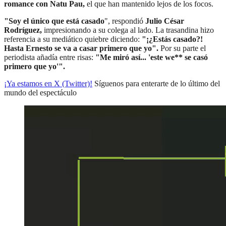
romance con Natu Pau,
el que han mantenido lejos de los focos.
"Soy el único que está casado
", respondió
Julio César
Rodríguez,
impresionando a su colega al lado. La trasandina hizo
referencia a su mediático quiebre diciendo:
"¡¿Estás casado?!
Hasta Ernesto se va a casar primero que yo".
Por su parte el
periodista añadía entre risas:
"Me miró así... 'este we** se casó
primero que yo'".
¡Ya estamos en X (Twitter)!
Síguenos para enterarte de lo último del
mundo del espectáculo