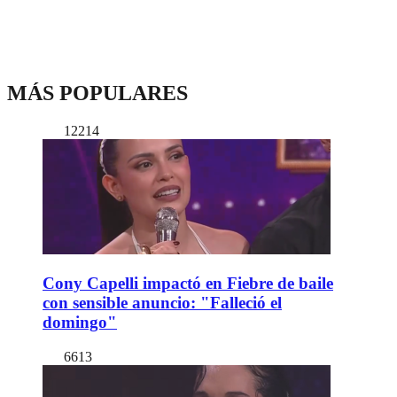
MÁS POPULARES
12214
Cony Capelli impactó en Fiebre de baile
con sensible anuncio: "Falleció el
domingo"
6613