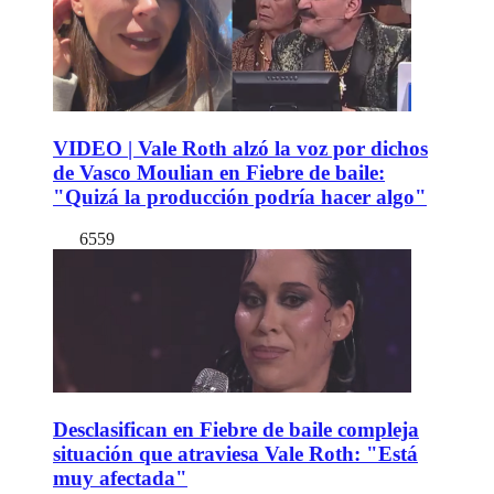
VIDEO | Vale Roth alzó la voz por dichos
de Vasco Moulian en Fiebre de baile:
"Quizá la producción podría hacer algo"
6559
Desclasifican en Fiebre de baile compleja
situación que atraviesa Vale Roth: "Está
muy afectada"