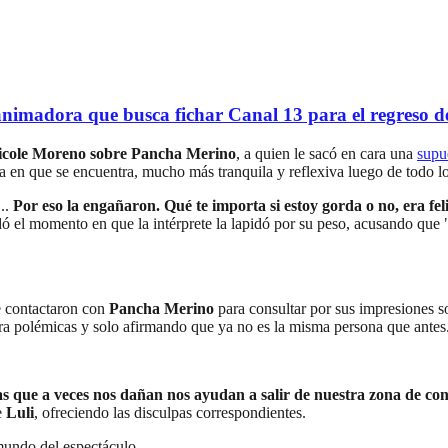
imadora que busca fichar Canal 13 para el regreso d
Nicole Moreno sobre Pancha Merino
, a quien le sacó en cara una
supue
a en que se encuentra, mucho más tranquila y reflexiva luego de todo l
...
Por eso la engañaron. Qué te importa si estoy gorda o no, era fe
dó el momento en que la intérprete la lapidó por su peso, acusando que 
 contactaron con
Pancha Merino
para consultar por sus impresiones so
ara polémicas y solo afirmando que ya no es la misma persona que antes
s que a veces nos dañan nos ayudan a salir de nuestra zona de con
e
Luli
, ofreciendo las disculpas correspondientes.
 mundo del espectáculo