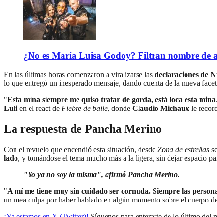
¿No es María Luisa Godoy? Filtran nombre de an
En las últimas horas comenzaron a viralizarse las
declaraciones de 
lo que entregó un inesperado mensaje, dando cuenta de la nueva facet
"
Esta mina siempre me quiso tratar de gorda, está loca esta mina
Luli
en el react de
Fiebre de baile
, donde
Claudio Michaux
le recor
La respuesta de Pancha Merino
Con el revuelo que encendió esta situación, desde
Zona de estrellas
se
lado
, y tomándose el tema mucho más a la ligera, sin dejar espacio p
"Yo ya no soy la misma", afirmó Pancha Merino.
"
A mí me tiene muy sin cuidado ser cornuda. Siempre las persona
un mea culpa por haber hablado en algún momento sobre el cuerpo d
¡Ya estamos en X (Twitter)!
Síguenos para enterarte de lo último del