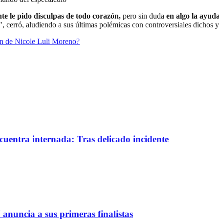
te le pido disculpas de todo corazón,
pero sin duda
en algo la ayud
", cerró, aludiendo a sus últimas polémicas con controversiales dichos 
on de Nicole Luli Moreno?
uentra internada: Tras delicado incidente
 anuncia a sus primeras finalistas