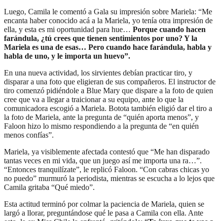
Luego, Camila le comentó a Gala su impresión sobre Mariela: “Me
encanta haber conocido acá a la Mariela, yo tenía otra impresión de
ella, y esta es mi oportunidad para hue…
Porque cuando hacen
farándula, ¿tú crees que tienen sentimientos por uno? Y la
Mariela es una de esas… Pero cuando hace farándula, habla y
habla de uno, y le importa un huevo”.
En una nueva actividad, los sirvientes debían practicar tiro, y
disparar a una foto que eligieran de sus compañeros. El instructor de
tiro comenzó pidiéndole a Blue Mary que dispare a la foto de quien
cree que va a llegar a traicionar a su equipo, ante lo que la
comunicadora escogió a Mariela. Botota también eligió dar el tiro a
la foto de Mariela, ante la pregunta de “quién aporta menos”, y
Faloon hizo lo mismo respondiendo a la pregunta de “en quién
menos confías”.
Mariela, ya visiblemente afectada contestó que “Me han disparado
tantas veces en mi vida, que un juego así me importa una ra…”.
“Entonces tranquilízate”, le replicó Faloon. “Con cabras chicas yo
no puedo” murmuró la periodista, mientras se escucha a lo lejos que
Camila gritaba “Qué miedo”.
Esta actitud terminó por colmar la paciencia de Mariela, quien se
largó a llorar, preguntándose qué le pasa a Camila con ella. Ante