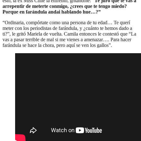
esto, la ex Miss Chile la enfrentó, gritándole: “
Te juro que te vas a
arrepentir de meterte conmigo, ¿crees que te tengo miedo?
Porque en farándula andai hablando hue…?”
“Ordinaria, compórtate como una persona de tu edad… Te querí
meter con los periodistas de farándula, y ¿cuánto te hemos dado a
ti?”, le gritó Mariela de vuelta. Camila entonces le contestó que “La
vas a pasar terrible de mal si me vienes a amenazar…. Para hacer
farándula se hace la chora, pero aquí se ven los gallos”.