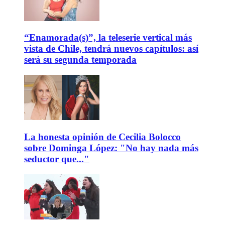
“Enamorada(s)”, la teleserie vertical más
vista de Chile, tendrá nuevos capítulos: así
será su segunda temporada
La honesta opinión de Cecilia Bolocco
sobre Dominga López: "No hay nada más
seductor que..."