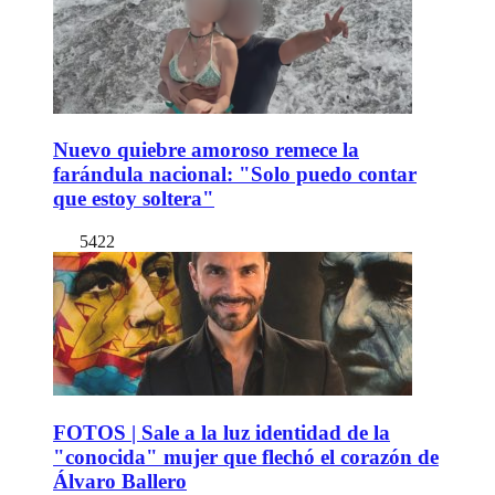
Nuevo quiebre amoroso remece la
farándula nacional: "Solo puedo contar
que estoy soltera"
5422
FOTOS | Sale a la luz identidad de la
"conocida" mujer que flechó el corazón de
Álvaro Ballero