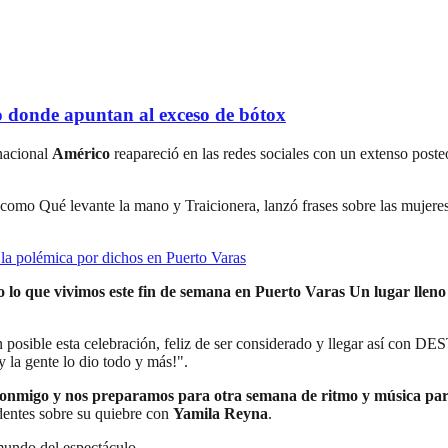
 donde apuntan al exceso de bótox
 nacional
Américo
reapareció en las redes sociales con un extenso post
 como Qué levante la mano y Traicionera, lanzó frases sobre las mujere
a polémica por dichos en Puerto Varas
o lo que vivimos este fin de semana en Puerto Varas Un lugar lleno
 posible esta celebración, feliz de ser considerado y llegar así co
 la gente lo dio todo y más!".
s conmigo y nos preparamos para otra semana de ritmo y música par
dentes sobre su quiebre con
Yamila Reyna
.
 mundo del espectáculo