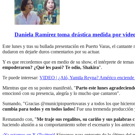
Daniela Ramírez toma drástica medida por video
Este lunes y tras su bullada presentación en Puerto Varas, el cantante
dudaron en dejarle duros comentarios por su actuar.
Y es que recordemos que en medio de su show, el intérprete de temas
empoderaron? ¿Qué les pasó? Te odio, Shakira
".
Te puede interesar:
VIDEO | ¿Aló, Yamila Reyna? Américo enciende l
Mientras que en su posteo manifestó, "
Parto este lunes agradeciend
emocionó con su presencia, alegría y lo mucho que cantaron".
Sumando, "Gracias @municipiopuertovaras y a todos los que hicieron
cumbia para todos y en todos lados!
Fue una tremenda producción y
Rematando con, "
Me traje sus regalitos, su cariño y sus palabra
haciendo alusión a su comportamiento sobre el escenario y los antece
¡Ya estamos en X (Twitter)!
Síguenos para enterarte de lo último del