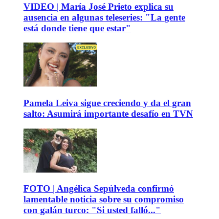
VIDEO | María José Prieto explica su
ausencia en algunas teleseries: "La gente
está donde tiene que estar"
Pamela Leiva sigue creciendo y da el gran
salto: Asumirá importante desafío en TVN
FOTO | Angélica Sepúlveda confirmó
lamentable noticia sobre su compromiso
con galán turco: "Si usted falló..."