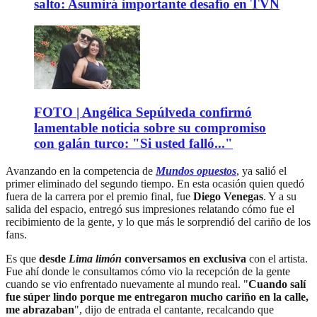
salto: Asumirá importante desafío en TVN
FOTO | Angélica Sepúlveda confirmó
lamentable noticia sobre su compromiso
con galán turco: "Si usted falló..."
Avanzando en la competencia de
Mundos opuestos
, ya salió el
primer eliminado del segundo tiempo. En esta ocasión quien quedó
fuera de la carrera por el premio final, fue
Diego Venegas
. Y a su
salida del espacio, entregó sus impresiones relatando cómo fue el
recibimiento de la gente, y lo que más le sorprendió del cariño de los
fans.
Es que
desde
Lima limón
conversamos en exclusiva
con el artista.
Fue ahí donde le consultamos cómo vio la recepción de la gente
cuando se vio enfrentado nuevamente al mundo real. "
Cuando salí
fue súper lindo porque me entregaron mucho cariño en la calle,
me abrazaban
", dijo de entrada el cantante, recalcando que