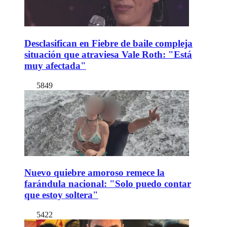
Desclasifican en Fiebre de baile compleja
situación que atraviesa Vale Roth: "Está
muy afectada"
5849
Nuevo quiebre amoroso remece la
farándula nacional: "Solo puedo contar
que estoy soltera"
5422